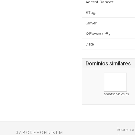
Accept-Ranges:
ETag:
Server:
X-Powered-By:
Date:
Dominios similares
amatservicios.es
Sobre nos
0
A
B
C
D
E
F
G
H
I
J
K
L
M