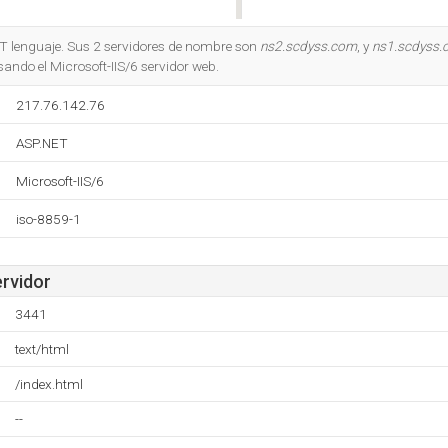
Do you own this website?
ET lenguaje. Sus 2 servidores de nombre son
ns2.scdyss.com
, y
ns1.scdyss
usando el Microsoft-IIS/6 servidor web.
217.76.142.76
ASP.NET
Microsoft-IIS/6
iso-8859-1
ervidor
3441
text/html
/index.html
--