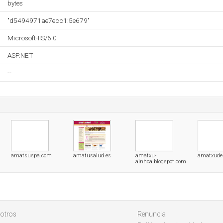
bytes
"d5494971ae7ecc1:5e679"
Microsoft-IIS/6.0
ASP.NET
--
amatsuspa.com
amatusalud.es
amatxu-
amatxudem
ainhoa.blogspot.com
otros
Renuncia