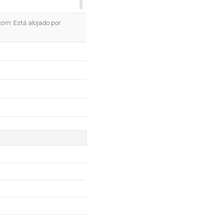
OK
.com
. Está alojado por