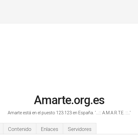
Amarte.org.es
Amarte está en el puesto 123.123 en España.
'...::: A.M.A.R.T.E. :::..'
Contenido
Enlaces
Servidores