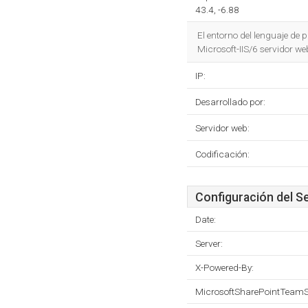
43.4, -6.88
El entorno del lenguaje de
Microsoft-IIS/6 servidor we
IP:
Desarrollado por:
Servidor web:
Codificación:
Configuración del S
Date:
Server:
X-Powered-By:
MicrosoftSharePointTeamS