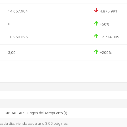
14.657.904
4.875.991
0
+50%
10.953.326
-2.774.309
3,00
+200%
GIBRALTAR - Origen del Aeropuerto (I)
o cada día, viendo cada uno 3,00 páginas.