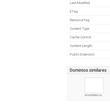
Last-Modified:
ETag:
ResourceTag:
Content-Type:
Cache-Control:
Content-Length:
Public-Extension:
Dominios similares
amartebien.es