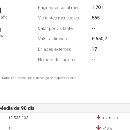
1.701
Páginas vistas al mes
3
paña
565
Visitantes mensuales
--
Valor por visitante
3
ial
€ 650,7
Valor estimado
17
Enlaces externos
--
Número de páginas
. Datos estimados, lea el descargo de responsabilidad.
 Media de 90 día
12.535.103
1.292.701
11
-40%