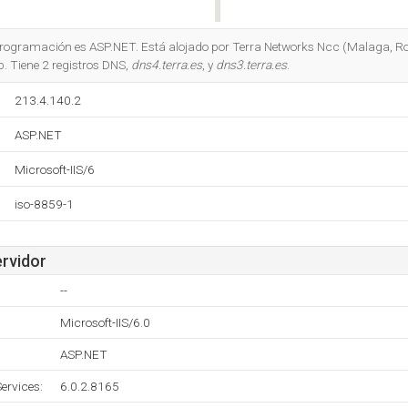
Do you own this website?
 programación es ASP.NET. Está alojado por Terra Networks Ncc (Malaga, R
b. Tiene 2 registros DNS,
dns4.terra.es
, y
dns3.terra.es
.
213.4.140.2
ASP.NET
Microsoft-IIS/6
iso-8859-1
ervidor
--
Microsoft-IIS/6.0
ASP.NET
ervices:
6.0.2.8165