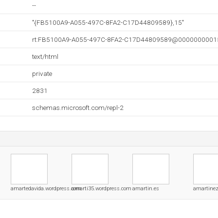
--
"{FB5100A9-A055-497C-8FA2-C17D44809589},15"
rt:FB5100A9-A055-497C-8FA2-C17D44809589@0000000001
text/html
private
2831
schemas.microsoft.com/repl-2
amartedavida.wordpress.com
amarti35.wordpress.com
amartin.es
amartinez