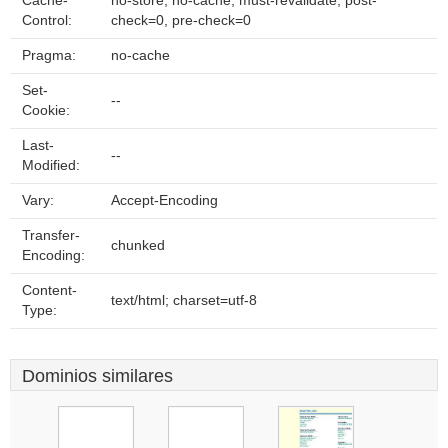
Cache-
no-store, no-cache, must-revalidate, post-
Control:
check=0, pre-check=0
Pragma:
no-cache
Set-
--
Cookie:
Last-
--
Modified:
Vary:
Accept-Encoding
Transfer-
chunked
Encoding:
Content-
text/html; charset=utf-8
Type:
Dominios similares