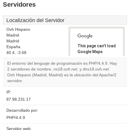
Servidores
Localización del Servidor
Ovh Hispano
Madrid
Madrid
This page can't load
España
Google Maps
40.4, -3.68
correctly.
El entorno del lenguaje de programación es PHP/4.4.9. Hay
2 servidores de nombre,
ns18.ovh.net
, y
dns18.ovh.net
.
Do you
OK
Ovh Hispano (Madrid, Madrid) es la ubicación del Apache/2
own this
website?
servidor.
IP:
87.98.231.17
Desarrollado por:
PHP/4.4.9
Servidor web: