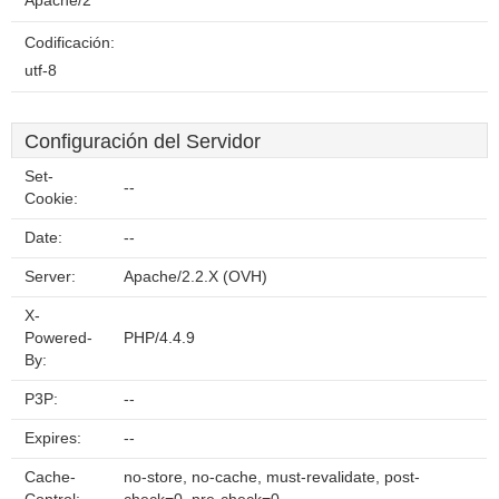
Apache/2
Codificación:
utf-8
Configuración del Servidor
Set-
--
Cookie:
Date:
--
Server:
Apache/2.2.X (OVH)
X-
Powered-
PHP/4.4.9
By:
P3P:
--
Expires:
--
Cache-
no-store, no-cache, must-revalidate, post-