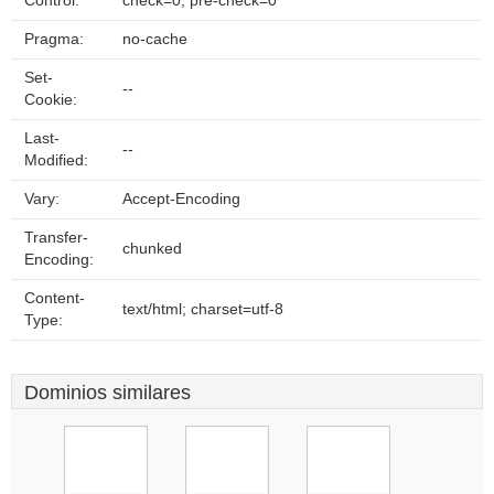
Control:
check=0, pre-check=0
Pragma:
no-cache
Set-
--
Cookie:
Last-
--
Modified:
Vary:
Accept-Encoding
Transfer-
chunked
Encoding:
Content-
text/html; charset=utf-8
Type:
Dominios similares