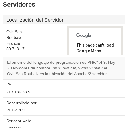
Servidores
Localización del Servidor
Ovh Sas
Roubaix
Francia
This page can't load
50.7, 3.17
Google Maps
correctly.
El entorno del lenguaje de programación es PHP/4.4.9. Hay
2 servidores de nombre,
ns18.ovh.net
, y
dns18.ovh.net
.
Do you
OK
Ovh Sas Roubaix es la ubicación del Apache/2 servidor.
own this
website?
IP:
213.186.33.5
Desarrollado por:
PHP/4.4.9
Servidor web: