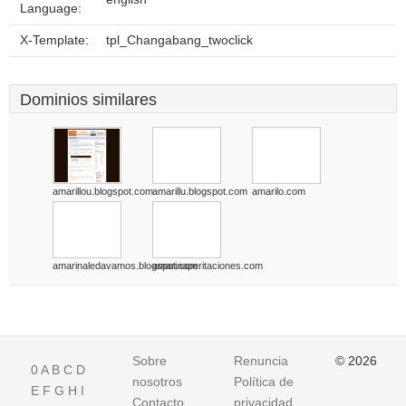
Language:
X-Template:
tpl_Changabang_twoclick
Dominios similares
amarillou.blogspot.com
amarillu.blogspot.com
amarilo.com
amarinaledavamos.blogspot.com
amarinaperitaciones.com
Sobre
Renuncia
© 2026
0
A
B
C
D
nosotros
Política de
E
F
G
H
I
Contacto
privacidad