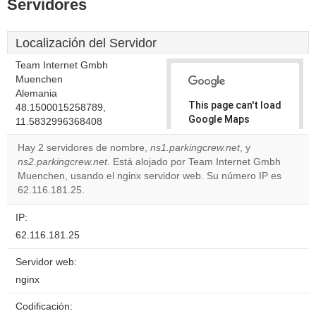
Servidores
Localización del Servidor
Team Internet Gmbh
Muenchen
Alemania
This page can't load
48.1500015258789,
Google Maps
11.5832996368408
correctly.
Hay 2 servidores de nombre,
ns1.parkingcrew.net
, y
ns2.parkingcrew.net
. Está alojado por Team Internet Gmbh
Do you
OK
Muenchen, usando el nginx servidor web. Su número IP es
own this
website?
62.116.181.25.
IP:
62.116.181.25
Servidor web:
nginx
Codificación: