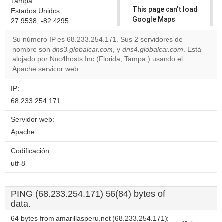
Tampa
This page can't load
Estados Unidos
Google Maps
27.9538, -82.4295
correctly.
Su número IP es 68.233.254.171. Sus 2 servidores de
nombre son
dns3.globalcar.com
, y
dns4.globalcar.com
. Está
Do you
OK
alojado por Noc4hosts Inc (Florida, Tampa,) usando el
own this
website?
Apache servidor web.
IP:
68.233.254.171
Servidor web:
Apache
Codificación:
utf-8
PING (68.233.254.171) 56(84) bytes of
data.
64 bytes from amarillasperu.net (68.233.254.171):