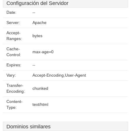
Configuración del Servidor
Date:
--
Server:
Apache
Accept-
bytes
Ranges:
Cache-
max-age=0
Control:
Expires:
--
Vary:
Accept-Encoding,User-Agent
Transfer-
chunked
Encoding:
Content-
text/html
Type:
Dominios similares