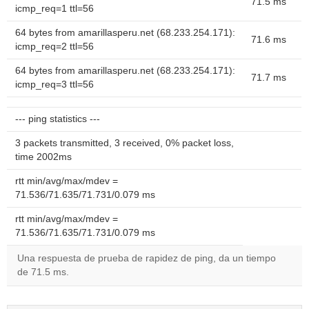
71.5 ms
icmp_req=1 ttl=56
64 bytes from amarillasperu.net (68.233.254.171):
71.6 ms
icmp_req=2 ttl=56
64 bytes from amarillasperu.net (68.233.254.171):
71.7 ms
icmp_req=3 ttl=56
--- ping statistics ---
3 packets transmitted, 3 received, 0% packet loss,
time 2002ms
rtt min/avg/max/mdev =
71.536/71.635/71.731/0.079 ms
rtt min/avg/max/mdev =
71.536/71.635/71.731/0.079 ms
Una respuesta de prueba de rapidez de ping, da un tiempo
de 71.5 ms.