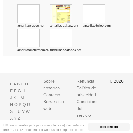
amarillascusco.net
amarillasdallas.com
amarillasdelice.com
amarillasdistritofederal.net
amarillasecatepec.net
Sobre
Renuncia
© 2026
0
A
B
C
D
nosotros
Política de
E
F
G
H
I
Contacto
privacidad
J
K
L
M
Borrar sitio
Condiciones
N
O
P
Q
R
web
del
S
T
U
V
W
servicio
X
Y
Z
Utilizamos cookies para proporcionarle la mejor experiencia
comprendido
online. Al utilizar nuestro sitio web, usted acepta el uso de