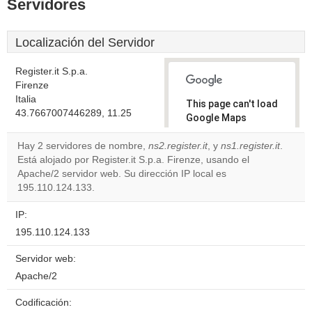
Servidores
Localización del Servidor
Register.it S.p.a.
Firenze
Italia
This page can't load
43.7667007446289, 11.25
Google Maps
correctly.
Hay 2 servidores de nombre,
ns2.register.it
, y
ns1.register.it
.
Está alojado por Register.it S.p.a. Firenze, usando el
Do you
OK
Apache/2 servidor web. Su dirección IP local es
own this
website?
195.110.124.133.
IP:
195.110.124.133
Servidor web:
Apache/2
Codificación: