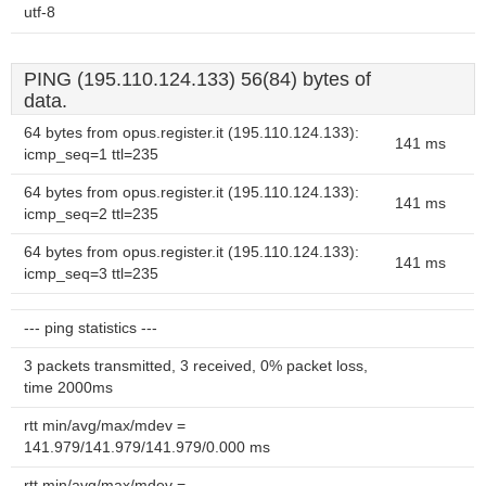
utf-8
PING (195.110.124.133) 56(84) bytes of
data.
64 bytes from opus.register.it (195.110.124.133):
141 ms
icmp_seq=1 ttl=235
64 bytes from opus.register.it (195.110.124.133):
141 ms
icmp_seq=2 ttl=235
64 bytes from opus.register.it (195.110.124.133):
141 ms
icmp_seq=3 ttl=235
--- ping statistics ---
3 packets transmitted, 3 received, 0% packet loss,
time 2000ms
rtt min/avg/max/mdev =
141.979/141.979/141.979/0.000 ms
rtt min/avg/max/mdev =