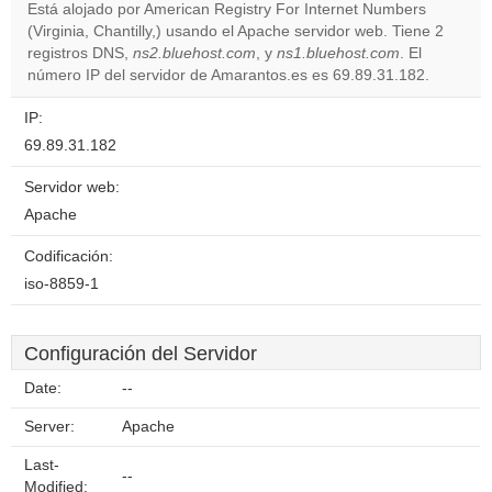
Está alojado por American Registry For Internet Numbers
Do you
(Virginia, Chantilly,) usando el Apache servidor web. Tiene 2
OK
own this
registros DNS,
ns2.bluehost.com
, y
ns1.bluehost.com
. El
website?
número IP del servidor de Amarantos.es es 69.89.31.182.
IP:
69.89.31.182
Servidor web:
Apache
Codificación:
iso-8859-1
Configuración del Servidor
Date:
--
Server:
Apache
Last-
--
Modified: