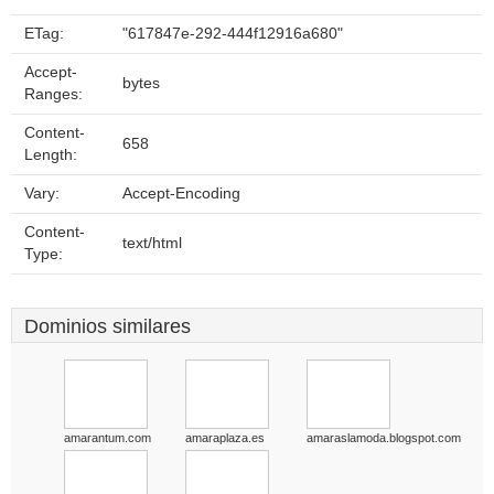
ETag:
"617847e-292-444f12916a680"
Accept-
bytes
Ranges:
Content-
658
Length:
Vary:
Accept-Encoding
Content-
text/html
Type:
Dominios similares
amarantum.com
amaraplaza.es
amaraslamoda.blogspot.com