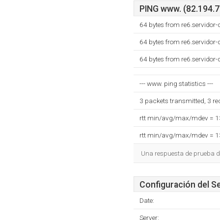
PING www. (82.194.78
64 bytes from re6.servidor
64 bytes from re6.servidor
64 bytes from re6.servidor
--- www. ping statistics ---
3 packets transmitted, 3 r
rtt min/avg/max/mdev = 
rtt min/avg/max/mdev = 
Una respuesta de prueba d
Configuración del S
Date:
Server: