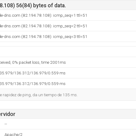
.108) 56(84) bytes of data.
-de-dns.com (82.194.78.108): icmp_seq=1 ttl=51
-de-dns.com (82.194.78.108): icmp_seq=2 ttl=51
-de-dns.com (82.194.78.108): icmp_seq=3 ttl=51
eceived, 0% packet loss, time 2001ms
135.979/136.312/136.979/0.559 ms
135.979/136.312/136.979/0.559 ms
e rapidez de ping, da un tiempo de 135 ms.
ervidor
--
Apache/2