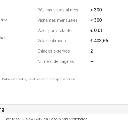
< 300
Páginas vistas al mes
1
paña
< 300
Visitantes mensuales
€ 0,01
Valor por visitante
ial
€ 403,65
Valor estimado
2
Enlaces externos
--
Número de páginas
. Datos estimados, lea el descargo de responsabilidad.
rg
[leer Más], Viaje A Burkina Faso, y Mis Misioneros.