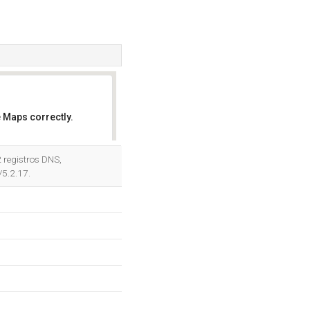
 Maps correctly.
OK
 registros DNS,
/5.2.17.