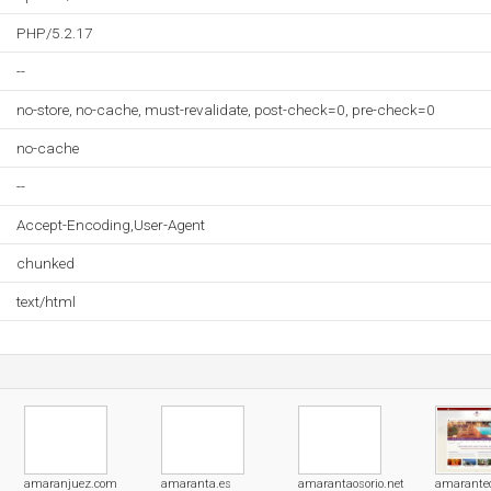
PHP/5.2.17
--
no-store, no-cache, must-revalidate, post-check=0, pre-check=0
no-cache
--
Accept-Encoding,User-Agent
chunked
text/html
amaranjuez.com
amaranta.es
amarantaosorio.net
amarante