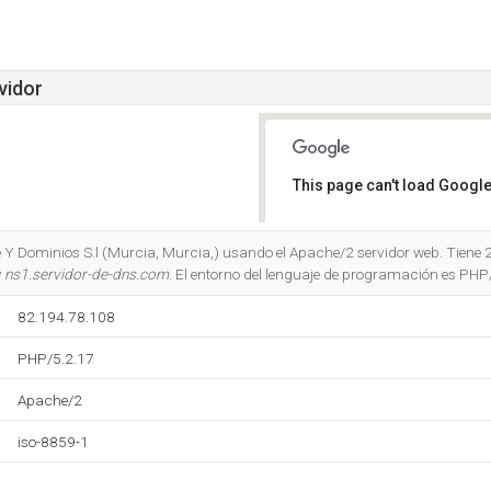
vidor
This page can't load Google
Do you own this website?
 Y Dominios S.l (Murcia, Murcia,) usando el Apache/2 servidor web. Tiene 2
y
ns1.servidor-de-dns.com
. El entorno del lenguaje de programación es PHP
82.194.78.108
PHP/5.2.17
Apache/2
iso-8859-1