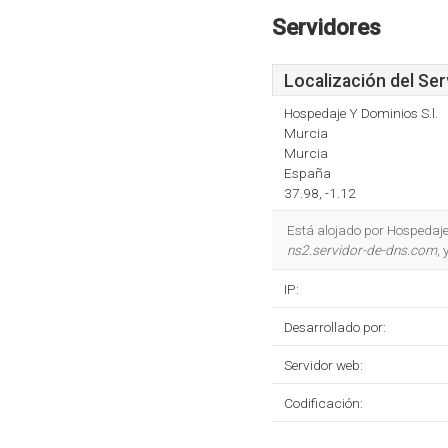
Servidores
Localización del Ser
Hospedaje Y Dominios S.l.
Murcia
Murcia
España
37.98, -1.12
Está alojado por Hospedaje
ns2.servidor-de-dns.com
, 
IP:
Desarrollado por:
Servidor web:
Codificación: