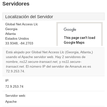
Servidores
Localización del Servidor
Global Net Access Llc
Georgia
Atlanta
This page can't load
Estados Unidos
Google Maps
33.9348, -84.2703
correctly.
Está alojado por Global Net Access Llc (Georgia, Atlanta,)
usando el Apache servidor web. Hay 2 servidores de
Do you
OK
nombre,
ns12.secure-transact.net
, y
ns11.secure-
own this
website?
transact.net
. El número IP del servidor de Amanuk.es es
72.9.253.74.
IP:
72.9.253.74
Servidor web:
Apache