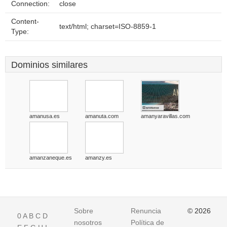
Connection:
close
Content-
text/html; charset=ISO-8859-1
Type:
Dominios similares
amanusa.es
amanuta.com
amanyaravillas.com
amanzaneque.es
amanzy.es
Sobre
Renuncia
© 2026
0
A
B
C
D
nosotros
Política de