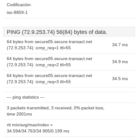
Codificación:
iso-8859-1
PING (72.9.253.74) 56(84) bytes of data.
64 bytes from secure05.secure-transact.net
34.7 ms
(72.9.253.74): icmp_req=1 ttl=55
64 bytes from secure05.secure-transact.net
34.9 ms
(72.9.253.74): icmp_req=2 ttl=55
64 bytes from secure05.secure-transact.net
34.5 ms
(72.9.253.74): icmp_req=3 ttl=55
--- ping statistics ---
3 packets transmitted, 3 received, 0% packet loss,
time 2001ms
rtt min/avg/max/mdev =
34.594/34.763/34.905/0.199 ms