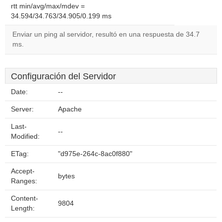
rtt min/avg/max/mdev =
34.594/34.763/34.905/0.199 ms
Enviar un ping al servidor, resultó en una respuesta de 34.7
ms.
Configuración del Servidor
Date:
--
Server:
Apache
Last-
--
Modified:
ETag:
"d975e-264c-8ac0f880"
Accept-
bytes
Ranges:
Content-
9804
Length: