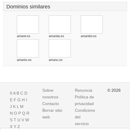
Dominios similares
amanti.es
amantia.es
amantini.es
amanto.es
amanu.es
Sobre
Renuncia
© 2026
0
A
B
C
D
nosotros
Política de
E
F
G
H
I
Contacto
privacidad
J
K
L
M
Borrar sitio
Condiciones
N
O
P
Q
R
web
del
S
T
U
V
W
servicio
X
Y
Z