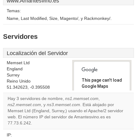
www.Amantesvino.es
Temas:
Name, Last Modified, Size, Magento/, y Rackmonkey/.
Servidores
Localización del Servidor
Memset Ltd
England
Surrey
This page can't load
Reino Unido
Google Maps
51.342623, -0.395508
correctly.
Hay 3 servidores de nombre,
ns1.memset.com
,
ns2.memset.com
, y
ns3.memset.com
. Está alojado por
Do you
OK
Memset Ltd (England, Surrey,) usando el Apache/2 servidor
own this
website?
web. El número IP del servidor de Amantesvino.es es
77.73.6.242.
IP: