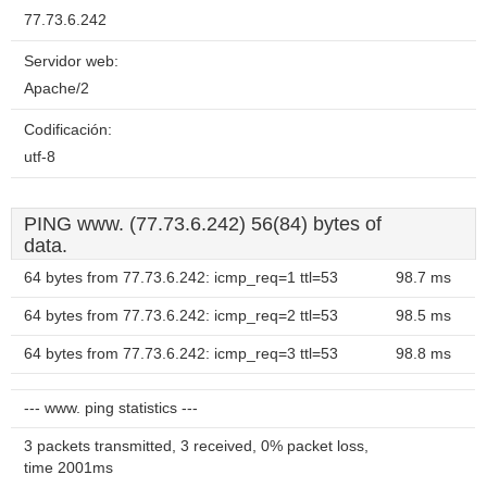
77.73.6.242
Servidor web:
Apache/2
Codificación:
utf-8
PING www. (77.73.6.242) 56(84) bytes of
data.
64 bytes from 77.73.6.242: icmp_req=1 ttl=53
98.7 ms
64 bytes from 77.73.6.242: icmp_req=2 ttl=53
98.5 ms
64 bytes from 77.73.6.242: icmp_req=3 ttl=53
98.8 ms
--- www. ping statistics ---
3 packets transmitted, 3 received, 0% packet loss,
time 2001ms