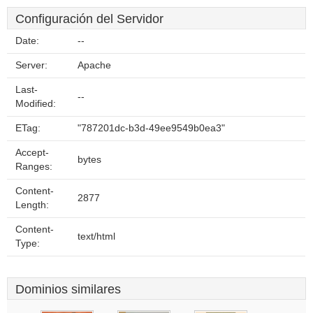
Configuración del Servidor
Date:
--
Server:
Apache
Last-
--
Modified:
ETag:
"787201dc-b3d-49ee9549b0ea3"
Accept-
bytes
Ranges:
Content-
2877
Length:
Content-
text/html
Type:
Dominios similares