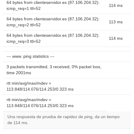
64 bytes from clienteservidor.es (87.106.204.32):
114 ms
icmp_req=1 ttl=52
64 bytes from clienteservidor.es (87.106.204.32):
113 ms
icmp_req=2 ttl=52
64 bytes from clienteservidor.es (87.106.204.32):
114 ms
icmp_req=3 ttl=52
--- www. ping statistics ---
3 packets transmitted, 3 received, 0% packet loss,
time 2001ms
rtt min/avg/max/mdev =
113.848/114.076/114.253/0.323 ms
rtt min/avg/max/mdev =
113.848/114.076/114.253/0.323 ms
Una respuesta de prueba de rapidez de ping, da un tiempo
de 114 ms.