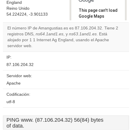
England
Reino Unido
This page can't load
54.224224, -3.901133
Google Maps
correctly.
El número IP de Amangustias.es es 87.106.204.32. Tiene 2
registros DNS,
ns64.1and1.es
, y
ns63.1and1.es
. Está
Do you
OK
alojado por 1 1 Internet Ag England, usando el Apache
own this
website?
servidor web.
IP:
87.106.204.32
Servidor web:
Apache
Codificación:
utf-8
PING www. (87.106.204.32) 56(84) bytes
of data.