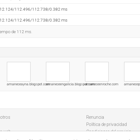
112.124/112.496/112.738/0.382 ms
112.124/112.496/112.738/0.382 ms
tiempo de 112 ms.
amaneceayna.blogspot.com
amaneceengalicia.blogspot.com
amaneceenroche.com
amanecep
otros
Renuncia
Política de privacidad
io web
Condiciones del servicio