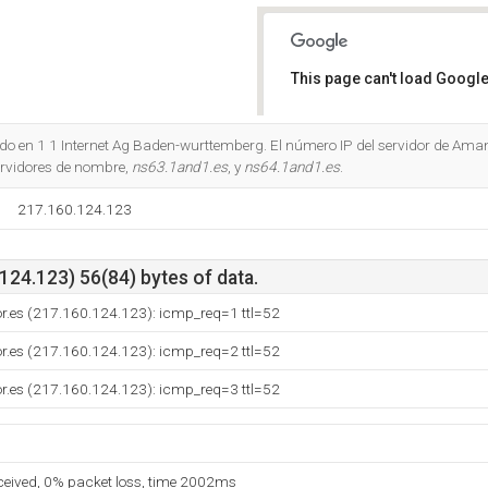
This page can't load Google
Do you own this website?
do en 1 1 Internet Ag Baden-wurttemberg. El número IP del servidor de Ama
rvidores de nombre,
ns63.1and1.es
, y
ns64.1and1.es
.
217.160.124.123
24.123) 56(84) bytes of data.
dor.es (217.160.124.123): icmp_req=1 ttl=52
dor.es (217.160.124.123): icmp_req=2 ttl=52
dor.es (217.160.124.123): icmp_req=3 ttl=52
eceived, 0% packet loss, time 2002ms