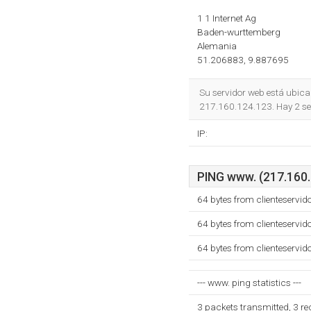
1 1 Internet Ag
Baden-wurttemberg
Alemania
51.206883, 9.887695
Su servidor web está ubica
217.160.124.123. Hay 2 se
IP:
PING www. (217.160.1
64 bytes from clienteservi
64 bytes from clienteservi
64 bytes from clienteservi
--- www. ping statistics ---
3 packets transmitted, 3 r