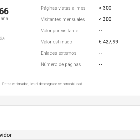
< 300
Páginas vistas al mes
66
paña
< 300
Visitantes mensuales
--
Valor por visitante
ial
€ 427,99
Valor estimado
--
Enlaces externos
--
Número de páginas
. Datos estimados, lea el descargo de responsabilidad.
vidor