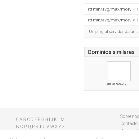
rtt min/avg/max/mdev = 
rtt min/avg/max/mdev = 
Un ping al servidor da un 
Dominios similares
amanece.org
Sobre nos
0
A
B
C
D
E
F
G
H
I
J
K
L
M
Contacto
N
O
P
Q
R
S
T
U
V
W
X
Y
Z
Borrar sit