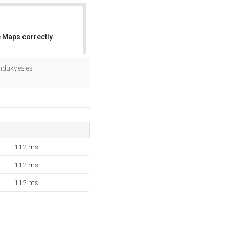
 Maps correctly.
OK
nduky.es es
112 ms
112 ms
112 ms