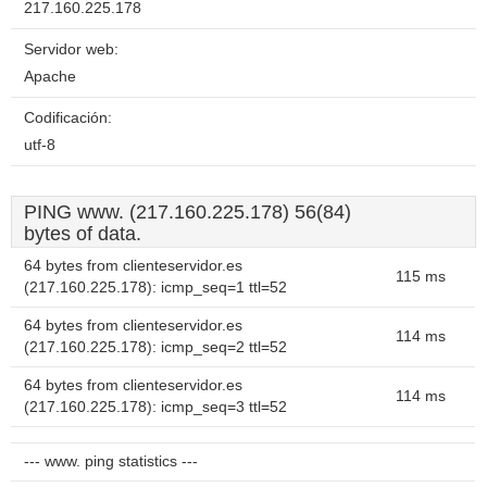
217.160.225.178
Servidor web:
Apache
Codificación:
utf-8
PING www. (217.160.225.178) 56(84)
bytes of data.
64 bytes from clienteservidor.es
115 ms
(217.160.225.178): icmp_seq=1 ttl=52
64 bytes from clienteservidor.es
114 ms
(217.160.225.178): icmp_seq=2 ttl=52
64 bytes from clienteservidor.es
114 ms
(217.160.225.178): icmp_seq=3 ttl=52
--- www. ping statistics ---