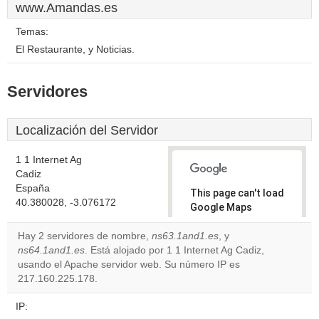
www.Amandas.es
Temas:
El Restaurante, y Noticias.
Servidores
Localización del Servidor
1 1 Internet Ag
Cadiz
España
This page can't load
40.380028, -3.076172
Google Maps
correctly.
Hay 2 servidores de nombre,
ns63.1and1.es
, y
ns64.1and1.es
. Está alojado por 1 1 Internet Ag Cadiz,
Do you
OK
usando el Apache servidor web. Su número IP es
own this
website?
217.160.225.178.
IP: