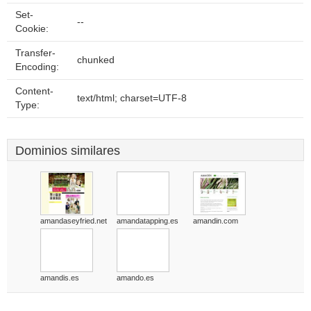
Set-
--
Cookie:
Transfer-
chunked
Encoding:
Content-
text/html; charset=UTF-8
Type:
Dominios similares
amandaseyfried.net
amandatapping.es
amandin.com
amandis.es
amando.es