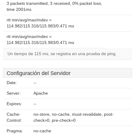
3 packets transmitted, 3 received, 0% packet loss,
time 2001ms
rtt min/avg/max/mdev =
114.982/115.316/115.983/0.471 ms
rtt min/avg/max/mdev =
114.982/115.316/115.983/0.471 ms
Un tiempo de 115 ms, se registra en una prueba de ping.
Configuración del Servidor
Date:
--
Server:
Apache
Expires:
--
Cache-
no-store, no-cache, must-revalidate, post-
Control:
check=0, pre-check=0
Pragma:
no-cache