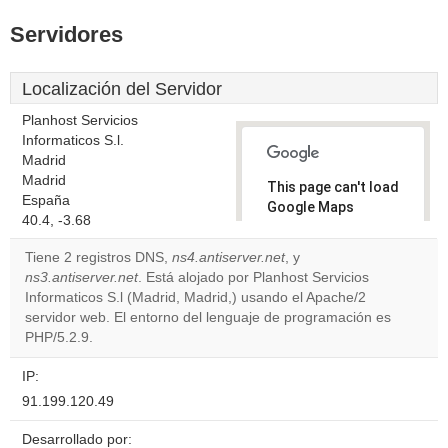
Servidores
Localización del Servidor
Planhost Servicios
Informaticos S.l.
Madrid
Madrid
This page can't load
España
Google Maps
40.4, -3.68
correctly.
Tiene 2 registros DNS,
ns4.antiserver.net
, y
Do you
ns3.antiserver.net
. Está alojado por Planhost Servicios
OK
own this
Informaticos S.l (Madrid, Madrid,) usando el Apache/2
website?
servidor web. El entorno del lenguaje de programación es
PHP/5.2.9.
IP:
91.199.120.49
Desarrollado por: