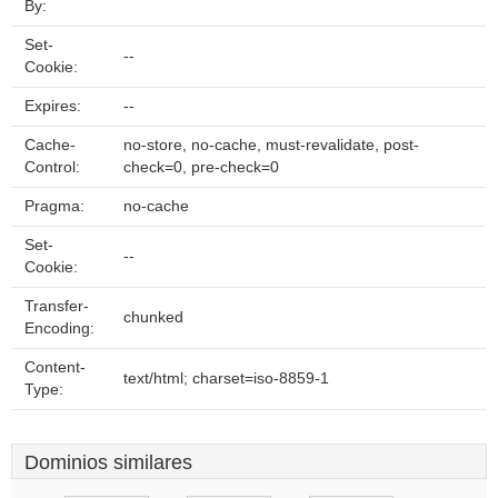
By:
Set-
--
Cookie:
Expires:
--
Cache-
no-store, no-cache, must-revalidate, post-
Control:
check=0, pre-check=0
Pragma:
no-cache
Set-
--
Cookie:
Transfer-
chunked
Encoding:
Content-
text/html; charset=iso-8859-1
Type:
Dominios similares