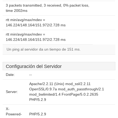
3 packets transmitted, 3 received, 0% packet loss,
time 2002ms
rtt min/avg/max/mdev =
146.224/148.164/151.972/2.728 ms
rtt min/avg/max/mdev =
146.224/148.164/151.972/2.728 ms
Un ping al servidor da un tiempo de 151 ms.
Configuración del Servidor
Date:
--
Apache/2.2.11 (Unix) mod_ssl/2.2.11
OpenSSL/0.9.7a mod_auth_passthrough/2.1
Server:
mod_bwlimited/1.4 FrontPage/5.0.2.2635
PHP/5.2.9
X-
Powered-
PHP/5.2.9