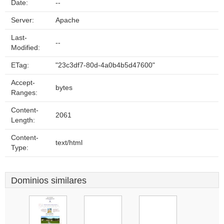
Date:
--
Server:
Apache
Last-
--
Modified:
ETag:
"23c3df7-80d-4a0b4b5d47600"
Accept-
bytes
Ranges:
Content-
2061
Length:
Content-
text/html
Type:
Dominios similares