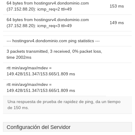
64 bytes from hostingsrv4.dondominio.com
153 ms
(37.152.88.20): icmp_req=2 ttl=49
64 bytes from hostingsrv4.dondominio.com
149 ms
(37.152.88.20): icmp_req=3 ttl=49
--- hostingsrv4.dondominio.com ping statistics ---
3 packets transmitted, 3 received, 0% packet loss,
time 2002ms
rtt min/avg/max/mdev =
149.428/151.347/153.665/1.809 ms
rtt min/avg/max/mdev =
149.428/151.347/153.665/1.809 ms
Una respuesta de prueba de rapidez de ping, da un tiempo
de 150 ms.
Configuración del Servidor