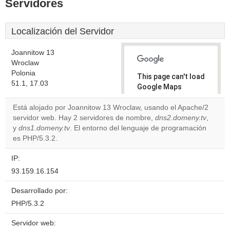
Servidores
Localización del Servidor
Joannitow 13
Wroclaw
Polonia
This page can't load
51.1, 17.03
Google Maps
correctly.
Está alojado por Joannitow 13 Wroclaw, usando el Apache/2
servidor web. Hay 2 servidores de nombre,
dns2.domeny.tv
,
Do you
OK
y
dns1.domeny.tv
. El entorno del lenguaje de programación
own this
website?
es PHP/5.3.2.
IP:
93.159.16.154
Desarrollado por:
PHP/5.3.2
Servidor web: