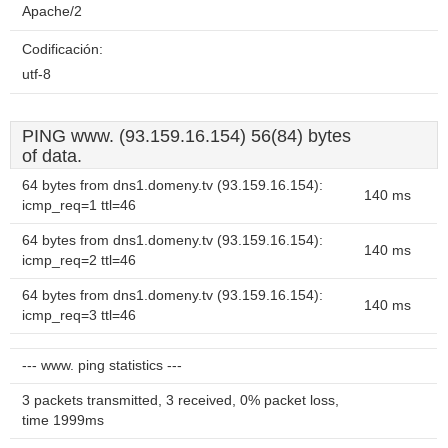
Apache/2
Codificación:
utf-8
PING www. (93.159.16.154) 56(84) bytes
of data.
64 bytes from dns1.domeny.tv (93.159.16.154):
140 ms
icmp_req=1 ttl=46
64 bytes from dns1.domeny.tv (93.159.16.154):
140 ms
icmp_req=2 ttl=46
64 bytes from dns1.domeny.tv (93.159.16.154):
140 ms
icmp_req=3 ttl=46
--- www. ping statistics ---
3 packets transmitted, 3 received, 0% packet loss,
time 1999ms