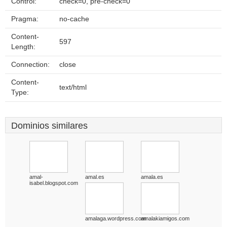
Control:
check=0, pre-check=0
Pragma:
no-cache
Content-
597
Length:
Connection:
close
Content-
text/html
Type:
Dominios similares
amal-
amal.es
amala.es
isabel.blogspot.com
amalaga.wordpress.com
amalakiamigos.com