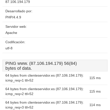
87.106.194.179
Desarrollado por:
PHP/4.4.9
Servidor web:
Apache
Codificación:
utf-8
PING www. (87.106.194.179) 56(84)
bytes of data.
64 bytes from clienteservidor.es (87.106.194.179):
115 ms
icmp_req=1 ttl=52
64 bytes from clienteservidor.es (87.106.194.179):
115 ms
icmp_req=2 ttl=52
64 bytes from clienteservidor.es (87.106.194.179):
114 ms
icmp_req=3 ttl=52