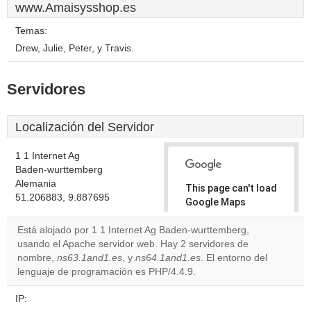
www.Amaisysshop.es
Temas:
Drew, Julie, Peter, y Travis.
Servidores
Localización del Servidor
1 1 Internet Ag
Baden-wurttemberg
Alemania
This page can't load
51.206883, 9.887695
Google Maps
correctly.
Está alojado por 1 1 Internet Ag Baden-wurttemberg,
usando el Apache servidor web. Hay 2 servidores de
Do you
OK
nombre,
ns63.1and1.es
, y
ns64.1and1.es
own this
. El entorno del
website?
lenguaje de programación es PHP/4.4.9.
IP: