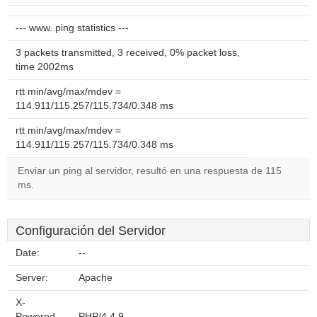
--- www. ping statistics ---
3 packets transmitted, 3 received, 0% packet loss,
time 2002ms
rtt min/avg/max/mdev =
114.911/115.257/115.734/0.348 ms
rtt min/avg/max/mdev =
114.911/115.257/115.734/0.348 ms
Enviar un ping al servidor, resultó en una respuesta de 115
ms.
Configuración del Servidor
Date:
--
Server:
Apache
X-
Powered-
PHP/4.4.9