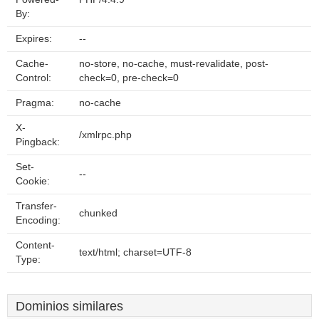
By:
Expires:
--
Cache-
no-store, no-cache, must-revalidate, post-
Control:
check=0, pre-check=0
Pragma:
no-cache
X-
/xmlrpc.php
Pingback:
Set-
--
Cookie:
Transfer-
chunked
Encoding:
Content-
text/html; charset=UTF-8
Type:
Dominios similares