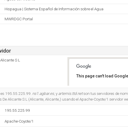
Hispagua | Sistema Español de Información sobre el Agua
MWRDGC Portal
vidor
Alicante S L
This page can't load Google
Do you own this website?
 es 195.55.225.99.
ns1.agbar.es
, y
artemis.ttd.net
son tus servidores de nom
De Alicante S L (Alicante, Alicante,) usando el Apache-Coyote/1 servidor w
195.55.225.99
Apache-Coyote/1