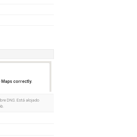
 Maps correctly.
OK
bre DNS. Está alojado
eb.