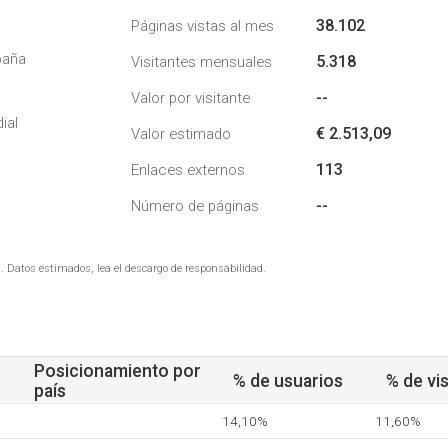
38.102
Páginas vistas al mes
paña
5.318
Visitantes mensuales
--
Valor por visitante
ial
€ 2.513,09
Valor estimado
113
Enlaces externos
--
Número de páginas
. Datos estimados, lea el descargo de responsabilidad.
Posicionamiento por
% de usuarios
% de vis
país
14,10%
11,60%