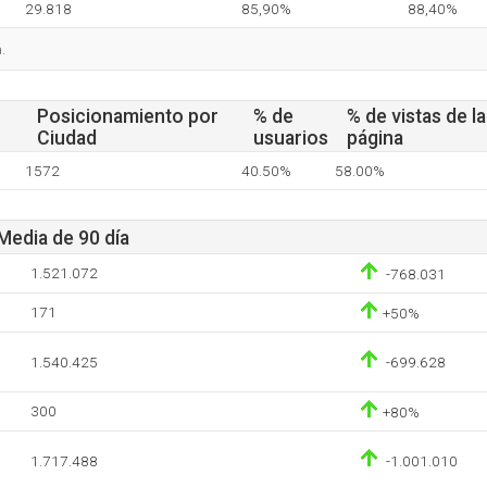
29.818
85,90%
88,40%
.
Posicionamiento por
% de
% de vistas de la
Ciudad
usuarios
página
1572
40.50%
58.00%
 Media de 90 día
1.521.072
-768.031
171
+50%
1.540.425
-699.628
300
+80%
1.717.488
-1.001.010