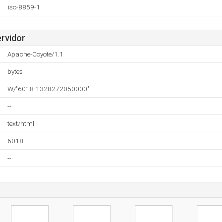
iso-8859-1
ervidor
Apache-Coyote/1.1
bytes
W/"6018-1328272050000"
--
text/html
6018
--