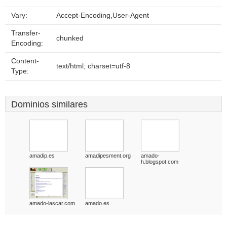
Vary:
Accept-Encoding,User-Agent
Transfer-
chunked
Encoding:
Content-
text/html; charset=utf-8
Type:
Dominios similares
amadip.es
amadipesment.org
amado-
h.blogspot.com
amado-lascar.com
amado.es