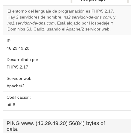
correctly.
El entorno del lenguaje de programación es PHP/5.2.17.
Hay 2 servidores de nombre,
ns2.servidor-de-dns.com
, y
Do you
OK
ns1.servidor-de-dns.com
. Está alojado por Hospedaje Y
own this
website?
Dominios S.l. Cadiz, usando el Apache/2 servidor web.
IP:
46.29.49.20
Desarrollado por:
PHP/5.2.17
Servidor web:
Apache/2
Codificación:
utf-8
PING www. (46.29.49.20) 56(84) bytes of
data.