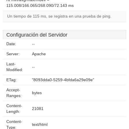
115.008/166.065/268.090/72.143 ms
Un tiempo de 115 ms, se registra en una prueba de ping.
Configuración del Servidor
Date:
--
Server:
Apache
Last-
--
Modified:
ETag:
"8093dda0-5259-4bfda6a29e09e"
Accept-
bytes
Ranges:
Content-
21081
Length:
Content-
text/html
Type: