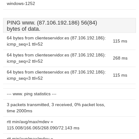
windows-1252
PING www. (87.106.192.186) 56(84)
bytes of data.
64 bytes from clienteservidor.es (87.106.192.186):
115 ms
icmp_seq=1 ttl=52
64 bytes from clienteservidor.es (87.106.192.186):
268 ms
icmp_seq=2 ttl=52
64 bytes from clienteservidor.es (87.106.192.186):
115 ms
icmp_seq=3 ttl=52
--- www. ping statistics ---
3 packets transmitted, 3 received, 0% packet loss,
time 2000ms
rtt min/avg/max/mdev =
115.008/166.065/268.090/72.143 ms
rtt min/avg/max/mdev =