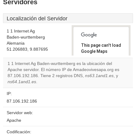
Servidores
Localización del Servidor
1 1 Internet Ag
Baden-wurttemberg
Alemania
This page can't load
51.206883, 9.887695
Google Maps
correctly.
1 1 Internet Ag Baden-wurttemberg es la ubicación del
Apache servidor. El número IP de Amadeovivesapa.org es
Do you
OK
87.106.192.186. Tiene 2 registros DNS,
ns63.1and1.es
own this
, y
website?
ns64.1and1.es
.
IP:
87.106.192.186
Servidor web:
Apache
Codificación: