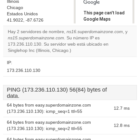
Illinois
Chicago
This page can't load
Estados Unidos
Google Maps
41.9022, -87.6726
correctly.
Hay 2 servidores de nombre,
ns16.superdomainzone.com
, y
ns15.superdomainzone.com
. Su número IP es
Do you
OK
173.236.110.130. Su servidor web está ubicado en
own this
website?
Singlehop Inc (Illinois, Chicago.)
IP:
173.236.110.130
PING (173.236.110.130) 56(84) bytes of
data.
64 bytes from easy.superdomainzone.com
12.7 ms
(173.236.110.130): icmp_seq=1 ttl=55
64 bytes from easy.superdomainzone.com
12.8 ms
(173.236.110.130): icmp_seq=2 ttl=55
64 bytes from easy.superdomainzone.com