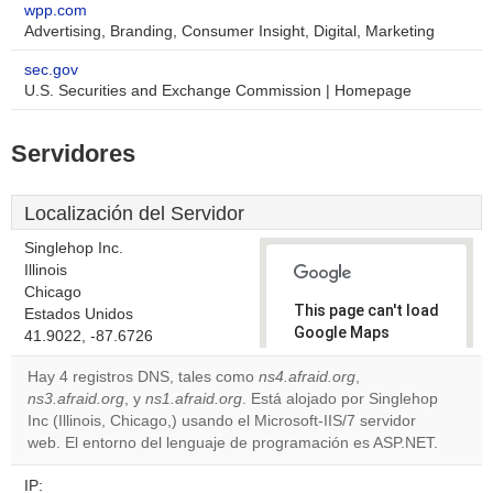
wpp.com
Advertising, Branding, Consumer Insight, Digital, Marketing
sec.gov
U.S. Securities and Exchange Commission | Homepage
Servidores
Localización del Servidor
Singlehop Inc.
Illinois
Chicago
This page can't load
Estados Unidos
Google Maps
41.9022, -87.6726
correctly.
Hay 4 registros DNS, tales como
ns4.afraid.org
,
ns3.afraid.org
, y
ns1.afraid.org
. Está alojado por Singlehop
Do you
OK
Inc (Illinois, Chicago,) usando el Microsoft-IIS/7 servidor
own this
website?
web. El entorno del lenguaje de programación es ASP.NET.
IP: