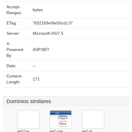
Accept-
bytes
Ranges:
ETag:
"832169e0fe55cd1:0"
Server:
Microsoft-IIS/7.5
X-
Powered-
ASP.NET
By:
Date:
--
Content-
171
Length:
Dominios similares
am12.es
am2.com
am2.es