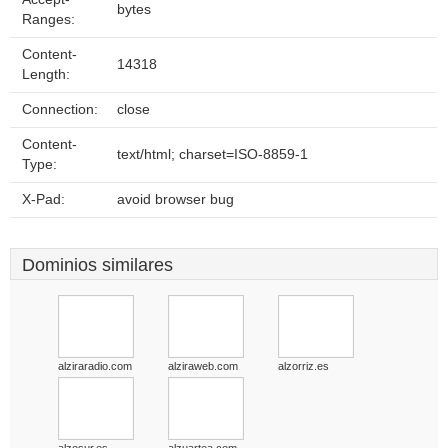
bytes
Ranges:
Content-
14318
Length:
Connection:
close
Content-
text/html; charset=ISO-8859-1
Type:
X-Pad:
avoid browser bug
Dominios similares
alziraradio.com
alziraweb.com
alzorriz.es