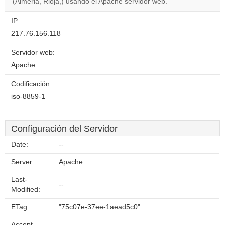
(Almeria, Rioja,) usando el Apache servidor web.
IP:
217.76.156.118
Servidor web:
Apache
Codificación:
iso-8859-1
Configuración del Servidor
Date:
--
Server:
Apache
Last-
--
Modified:
ETag:
"75c07e-37ee-1aead5c0"
Accept-