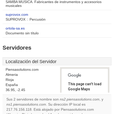
SAMBA MUSICA. Fabricantes de instrumentos y accesorios
musicales
suprovox.com
SUPROVOX :: Percusión
ortola-sa.es
Documento sin título
Servidores
Localización del Servidor
Piensasolutions.com
Almeria
Rioja
This page can't load
España
Google Maps
36.95, -2.45
correctly.
Sus 2 servidores de nombre son
ns2.piensasolutions.com
, y
ns1.piensasolutions.com
. Su dirección IP local es
Do you
OK
217.76.156.118. Está alojado por Piensasolutions.com
own this
website?