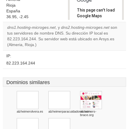
Rioja
This page can't load
España
Google Maps
36.95, -2.45
correctly.
dns1.hosting-microges.net
, y
dns2.hosting-microges.net
son
tus servidores de nombre DNS. Su dirección IP local es
Do you
OK
82.223.164.244. Su servidor web está ubicado en Arsys.es
own this
website?
(Almeria, Rioja.)
IP:
82.223.164.244
Dominios similares
alzheimerolvera.es
alzheimerparacuidadores.com
alzheimers-
brace.org