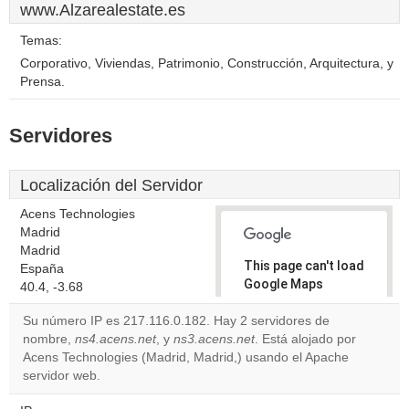
www.Alzarealestate.es
Temas:
Corporativo, Viviendas, Patrimonio, Construcción, Arquitectura, y
Prensa.
Servidores
Localización del Servidor
Acens Technologies
Madrid
Madrid
This page can't load
España
Google Maps
40.4, -3.68
correctly.
Su número IP es 217.116.0.182. Hay 2 servidores de
nombre,
ns4.acens.net
, y
ns3.acens.net
. Está alojado por
Do you
OK
Acens Technologies (Madrid, Madrid,) usando el Apache
own this
website?
servidor web.