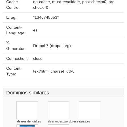
Cache-
no-cache, must-revalidate, post-check=0, pre-
Control:
check=0
ETag:
"1346745553"
Content-
es
Language:
X-
Drupal 7 (drupal.org)
Generator:
Connection:
close
Content-
text/html; charset=utf-8
Type:
Dominios similares
alzaresidencial.es
alzarvoces.wordpress.com
alzas.es