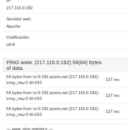
IP:
217.116.0.182
Servidor web:
Apache
Codificación:
utf-8
PING www. (217.116.0.182) 56(84) bytes
of data.
64 bytes from rs-0-182.acens.net (217.116.0.182):
127 ms
icmp_req=1 ttl=243
64 bytes from rs-0-182.acens.net (217.116.0.182):
127 ms
icmp_req=2 ttl=243
64 bytes from rs-0-182.acens.net (217.116.0.182):
127 ms
icmp_req=3 ttl=243
--- www. ping statistics ---