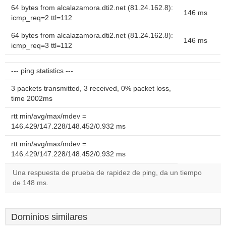
64 bytes from alcalazamora.dti2.net (81.24.162.8):
146 ms
icmp_req=2 ttl=112
64 bytes from alcalazamora.dti2.net (81.24.162.8):
146 ms
icmp_req=3 ttl=112
--- ping statistics ---
3 packets transmitted, 3 received, 0% packet loss,
time 2002ms
rtt min/avg/max/mdev =
146.429/147.228/148.452/0.932 ms
rtt min/avg/max/mdev =
146.429/147.228/148.452/0.932 ms
Una respuesta de prueba de rapidez de ping, da un tiempo
de 148 ms.
Dominios similares