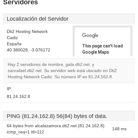
Servidores
Localización del Servidor
Dti2 Hosting Network
Cadiz
España
This page can't load
40.380028, -3.076172
Google Maps
correctly.
Hay 2 servidores de nombre,
gala.dti2.net
, y
sanrafael.dti2.net
. Su servidor web está ubicado en Dti2
Do you
OK
Hosting Network Cadiz. Su número IP es 81.24.162.8.
own this
website?
IP:
81.24.162.8
PING (81.24.162.8) 56(84) bytes of data.
64 bytes from alcalazamora.dti2.net (81.24.162.8):
148 ms
icmp_req=1 ttl=112