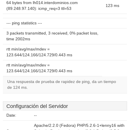
64 bytes from lh014.interdominios.com
123 ms
(89.248.97.140): icmp_req=3 ttl=53
--- ping statistics ---
3 packets transmitted, 3 received, 0% packet loss,
time 2002ms
rtt min/avg/max/mdev =
123.644/124.166/124.729/0.443 ms
rtt min/avg/max/mdev =
123.644/124.166/124.729/0.443 ms
Una respuesta de prueba de rapidez de ping, da un tiempo
de 124 ms.
Configuración del Servidor
Date:
--
Apache/2.2.0 (Fedora) PHP/5.2.6-1+lenny16 with