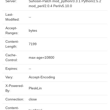
Server:
Suhosin-Patch mod_python/3.3.1 Python/2.5.2
mod_perl/2.0.4 Perl/v5.10.0
Last-
--
Modified:
Accept-
bytes
Ranges:
Content-
7199
Length:
Cache-
max-age=10800
Control:
Expires:
--
Vary:
Accept-Encoding
X-Powered-
PleskLin
By:
Connection:
close
Content-