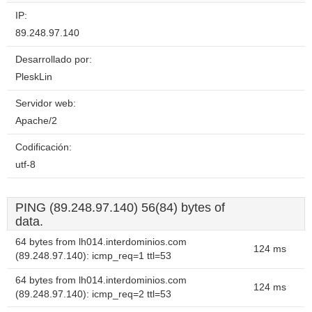
IP:
89.248.97.140
Desarrollado por:
PleskLin
Servidor web:
Apache/2
Codificación:
utf-8
PING (89.248.97.140) 56(84) bytes of
data.
64 bytes from lh014.interdominios.com
124 ms
(89.248.97.140): icmp_req=1 ttl=53
64 bytes from lh014.interdominios.com
124 ms
(89.248.97.140): icmp_req=2 ttl=53