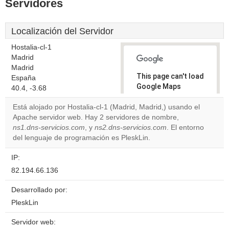
Servidores
Localización del Servidor
Hostalia-cl-1
Madrid
Madrid
This page can't load
España
Google Maps
40.4, -3.68
correctly.
Está alojado por Hostalia-cl-1 (Madrid, Madrid,) usando el
Apache servidor web. Hay 2 servidores de nombre,
Do you
OK
ns1.dns-servicios.com
, y
ns2.dns-servicios.com
own this
. El entorno
website?
del lenguaje de programación es PleskLin.
IP:
82.194.66.136
Desarrollado por:
PleskLin
Servidor web: