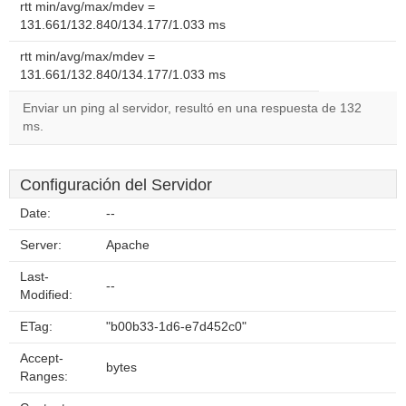
rtt min/avg/max/mdev =
131.661/132.840/134.177/1.033 ms
rtt min/avg/max/mdev =
131.661/132.840/134.177/1.033 ms
Enviar un ping al servidor, resultó en una respuesta de 132
ms.
Configuración del Servidor
Date:
--
Server:
Apache
Last-
--
Modified:
ETag:
"b00b33-1d6-e7d452c0"
Accept-
bytes
Ranges: