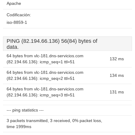
Apache
Codificación:
iso-8859-1
PING (82.194.66.136) 56(84) bytes of
data.
64 bytes from vlc-181.dns-servicios.com
132 ms
(82.194.66.136): icmp_seq=1 ttl=51
64 bytes from vlc-181.dns-servicios.com
134 ms
(82.194.66.136): icmp_seq=2 ttl=51
64 bytes from vlc-181.dns-servicios.com
131 ms
(82.194.66.136): icmp_seq=3 ttl=51
--- ping statistics ---
3 packets transmitted, 3 received, 0% packet loss,
time 1999ms