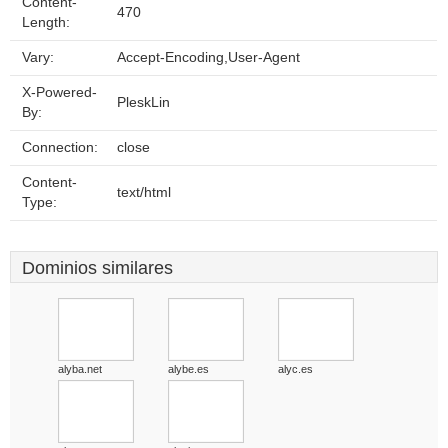
Content-
470
Length:
Vary:
Accept-Encoding,User-Agent
X-Powered-
PleskLin
By:
Connection:
close
Content-
text/html
Type:
Dominios similares
alyba.net
alybe.es
alyc.es