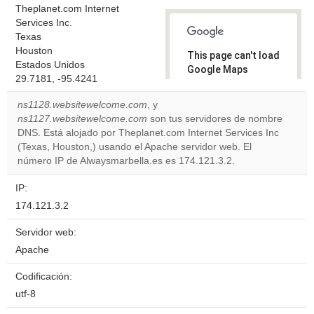
Theplanet.com Internet
Services Inc.
Texas
Houston
This page can't load
Estados Unidos
Google Maps
29.7181, -95.4241
correctly.
ns1128.websitewelcome.com
, y
Do you
ns1127.websitewelcome.com
son tus servidores de nombre
OK
own this
DNS. Está alojado por Theplanet.com Internet Services Inc
website?
(Texas, Houston,) usando el Apache servidor web. El
número IP de Alwaysmarbella.es es 174.121.3.2.
IP:
174.121.3.2
Servidor web:
Apache
Codificación:
utf-8