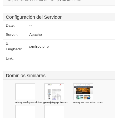
Un ping al servidor da un tiempo de 46.5 ms.
Configuración del Servidor
Date:
--
Server:
Apache
X-
/xmlrpc.php
Pingback:
Link:
Dominios similares
alwaysmileylovatohudgens.blogspot.com
alwayson.com
alwaysonvacation.com