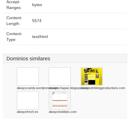
Accept-
bytes
Ranges:
Content-
5574
Length:
Content-
text/html
Type:
Dominios similares
alwayscandy.wordpress.com
alwayschapas.blogspot.com
alwaysdrinkingproductions.com
alwaysfresh.es
alwayshobbies.com