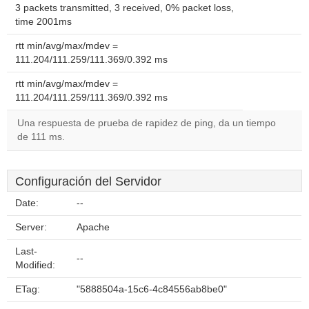
3 packets transmitted, 3 received, 0% packet loss,
time 2001ms
rtt min/avg/max/mdev =
111.204/111.259/111.369/0.392 ms
rtt min/avg/max/mdev =
111.204/111.259/111.369/0.392 ms
Una respuesta de prueba de rapidez de ping, da un tiempo
de 111 ms.
Configuración del Servidor
Date:
--
Server:
Apache
Last-
--
Modified:
ETag:
"5888504a-15c6-4c84556ab8be0"