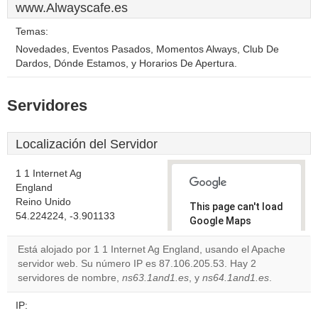
www.Alwayscafe.es
Temas:
Novedades, Eventos Pasados, Momentos Always, Club De
Dardos, Dónde Estamos, y Horarios De Apertura.
Servidores
Localización del Servidor
1 1 Internet Ag
England
Reino Unido
This page can't load
54.224224, -3.901133
Google Maps
correctly.
Está alojado por 1 1 Internet Ag England, usando el Apache
servidor web. Su número IP es 87.106.205.53. Hay 2
Do you
OK
servidores de nombre,
ns63.1and1.es
, y
own this
ns64.1and1.es
.
website?
IP: