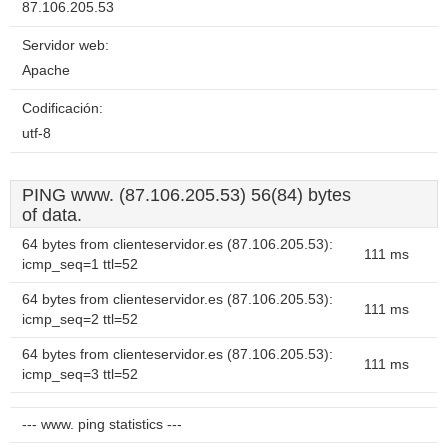
87.106.205.53
Servidor web:
Apache
Codificación:
utf-8
PING www. (87.106.205.53) 56(84) bytes
of data.
64 bytes from clienteservidor.es (87.106.205.53):
111 ms
icmp_seq=1 ttl=52
64 bytes from clienteservidor.es (87.106.205.53):
111 ms
icmp_seq=2 ttl=52
64 bytes from clienteservidor.es (87.106.205.53):
111 ms
icmp_seq=3 ttl=52
--- www. ping statistics ---