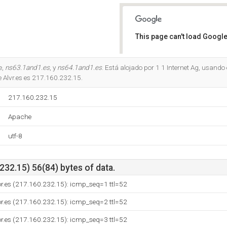
This page can't load Google
Do you own this website?
e,
ns63.1and1.es
, y
ns64.1and1.es
. Está alojado por 1 1 Internet Ag, usando
e Alvr.es es 217.160.232.15.
217.160.232.15
Apache
utf-8
32.15) 56(84) bytes of data.
dor.es (217.160.232.15): icmp_seq=1 ttl=52
dor.es (217.160.232.15): icmp_seq=2 ttl=52
dor.es (217.160.232.15): icmp_seq=3 ttl=52