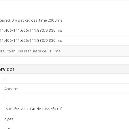
eceived, 0% packet loss, time 2000ms
111.406/111.666/111.833/0.330 ms
111.406/111.666/111.833/0.330 ms
 resultó en una respuesta de 111 ms.
ervidor
--
Apache
--
"b059f692-278-48dc7352df918"
bytes