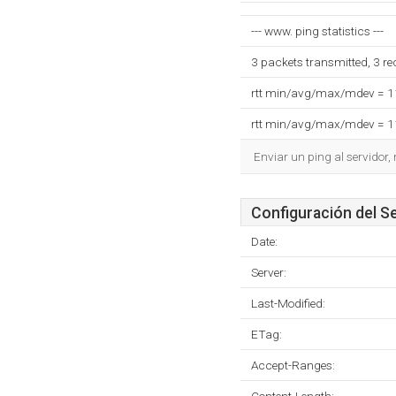
--- www. ping statistics ---
3 packets transmitted, 3 r
rtt min/avg/max/mdev = 
rtt min/avg/max/mdev = 
Enviar un ping al servidor,
Configuración del S
Date:
Server:
Last-Modified:
ETag:
Accept-Ranges: