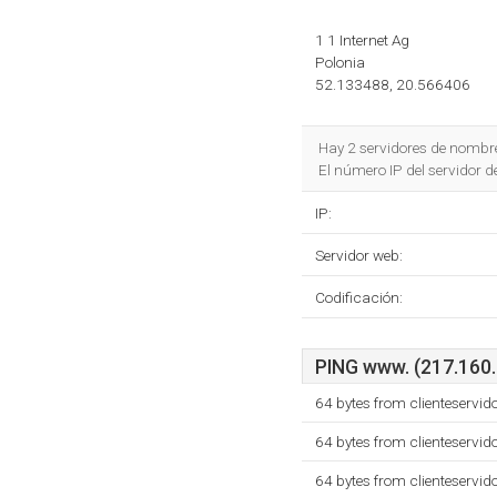
1 1 Internet Ag
Polonia
52.133488, 20.566406
Hay 2 servidores de nombr
El número IP del servidor d
IP:
Servidor web:
Codificación:
PING www. (217.160.2
64 bytes from clienteservi
64 bytes from clienteservi
64 bytes from clienteservi