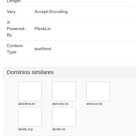
Length:
Vary:
Accept-Encoding
X-
Powered-
PleskLin
By:
Content-
text/html
Type:
Dominios similares
alviclima.es
alvicorp.es
alvicsur.es
alvida.org
alvide.es