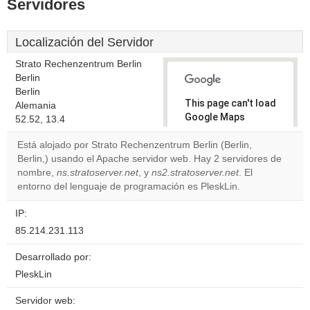
Servidores
Localización del Servidor
Strato Rechenzentrum Berlin
Berlin
Berlin
This page can't load
Alemania
Google Maps
52.52, 13.4
correctly.
Está alojado por Strato Rechenzentrum Berlin (Berlin,
Berlin,) usando el Apache servidor web. Hay 2 servidores de
Do you
OK
nombre,
ns.stratoserver.net
, y
ns2.stratoserver.net
own this
. El
website?
entorno del lenguaje de programación es PleskLin.
IP:
85.214.231.113
Desarrollado por:
PleskLin
Servidor web: