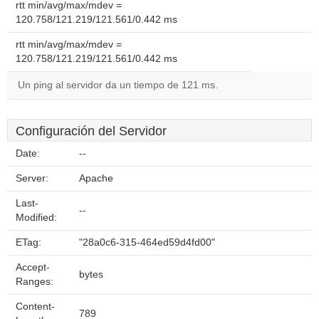
rtt min/avg/max/mdev =
120.758/121.219/121.561/0.442 ms
rtt min/avg/max/mdev =
120.758/121.219/121.561/0.442 ms
Un ping al servidor da un tiempo de 121 ms.
Configuración del Servidor
Date:
--
Server:
Apache
Last-
--
Modified:
ETag:
"28a0c6-315-464ed59d4fd00"
Accept-
bytes
Ranges:
Content-
789