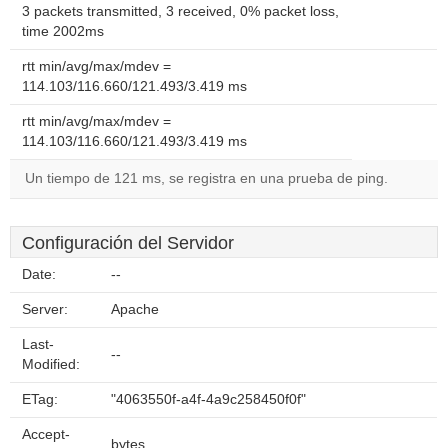
3 packets transmitted, 3 received, 0% packet loss,
time 2002ms
rtt min/avg/max/mdev =
114.103/116.660/121.493/3.419 ms
rtt min/avg/max/mdev =
114.103/116.660/121.493/3.419 ms
Un tiempo de 121 ms, se registra en una prueba de ping.
Configuración del Servidor
Date:
--
Server:
Apache
Last-
--
Modified:
ETag:
"4063550f-a4f-4a9c258450f0f"
Accept-
bytes