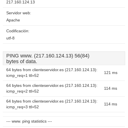
217.160.124.13
Servidor web:
Apache
Codificación:
utf-8
PING www. (217.160.124.13) 56(84)
bytes of data.
64 bytes from clienteservidor.es (217.160.124.13):
121 ms
icmp_req=1 ttl=52
64 bytes from clienteservidor.es (217.160.124.13):
114 ms
icmp_req=2 ttl=52
64 bytes from clienteservidor.es (217.160.124.13):
114 ms
icmp_req=3 ttl=52
--- www. ping statistics ---