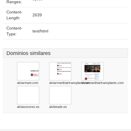
Ranges:
Content-
2639
Length:
Content-
text/html
Type:
Dominios similares
alviarmani.com
alviarmanihairtransplant.com
alviarmanihairtransplants.com
alviasesores.es
alvibeade.es