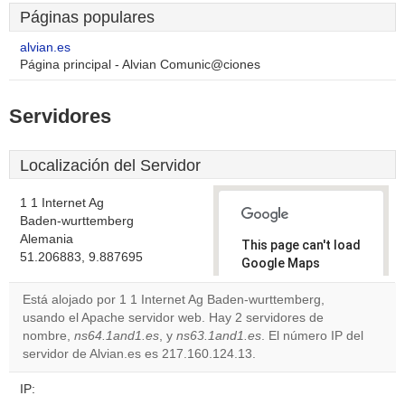
Páginas populares
alvian.es
Página principal - Alvian Comunic@ciones
Servidores
Localización del Servidor
1 1 Internet Ag
Baden-wurttemberg
Alemania
This page can't load
51.206883, 9.887695
Google Maps
correctly.
Está alojado por 1 1 Internet Ag Baden-wurttemberg,
usando el Apache servidor web. Hay 2 servidores de
Do you
OK
nombre,
ns64.1and1.es
, y
ns63.1and1.es
own this
. El número IP del
website?
servidor de Alvian.es es 217.160.124.13.
IP: