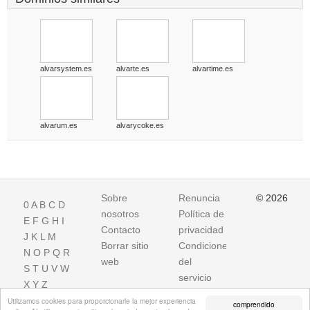
alvarsystem.es
alvarte.es
alvartime.es
alvarum.es
alvarycoke.es
Sobre
Renuncia
© 2026
0
A
B
C
D
nosotros
Política de
E
F
G
H
I
Contacto
privacidad
J
K
L
M
Borrar sitio
Condiciones
N
O
P
Q
R
web
del
S
T
U
V
W
servicio
X
Y
Z
Utilizamos cookies para proporcionarle la mejor experiencia
comprendido