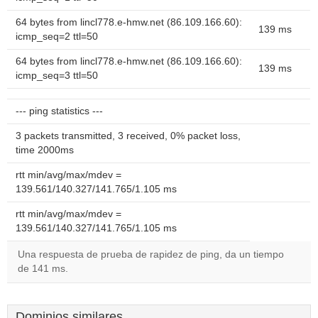
64 bytes from lincl778.e-hmw.net (86.109.166.60):
139 ms
icmp_seq=2 ttl=50
64 bytes from lincl778.e-hmw.net (86.109.166.60):
139 ms
icmp_seq=3 ttl=50
--- ping statistics ---
3 packets transmitted, 3 received, 0% packet loss,
time 2000ms
rtt min/avg/max/mdev =
139.561/140.327/141.765/1.105 ms
rtt min/avg/max/mdev =
139.561/140.327/141.765/1.105 ms
Una respuesta de prueba de rapidez de ping, da un tiempo
de 141 ms.
Dominios similares