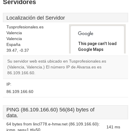
Servidores
Localización del Servidor
Tusprofesionales.es
Valencia
Valencia
This page can't load
España
Google Maps
39.47, -0.37
correctly.
Su servidor web está ubicado en Tusprofesionales.es
(Valencia, Valencia.) El número IP de Alvarsa.es es
Do you
OK
86.109.166.60.
own this
website?
IP:
86.109.166.60
PING (86.109.166.60) 56(84) bytes of
data.
64 bytes from lincl778.e-hmw.net (86.109.166.60):
141 ms
icmp_seq=1 ttl=50