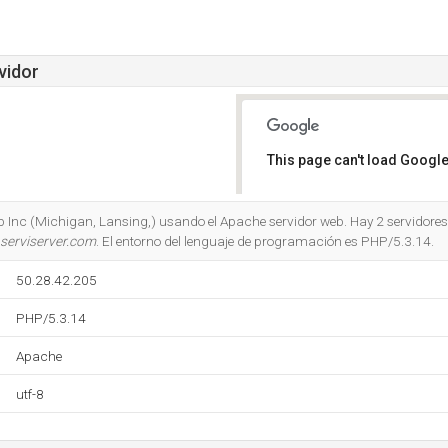
vidor
This page can't load Google
Do you own this website?
b Inc (Michigan, Lansing,) usando el Apache servidor web. Hay 2 servidore
.serviserver.com
. El entorno del lenguaje de programación es PHP/5.3.14.
50.28.42.205
PHP/5.3.14
Apache
utf-8