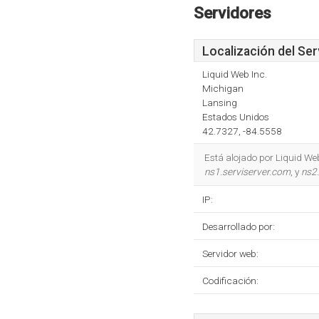
Servidores
Localización del Ser
Liquid Web Inc.
Michigan
Lansing
Estados Unidos
42.7327, -84.5558
Está alojado por Liquid We
ns1.serviserver.com
, y
ns2
IP:
Desarrollado por:
Servidor web:
Codificación: