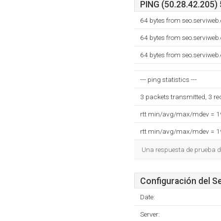
PING (50.28.42.205) 
64 bytes from seo.serviweb
64 bytes from seo.serviweb
64 bytes from seo.serviweb
--- ping statistics ---
3 packets transmitted, 3 r
rtt min/avg/max/mdev = 
rtt min/avg/max/mdev = 
Una respuesta de prueba de
Configuración del S
Date:
Server: