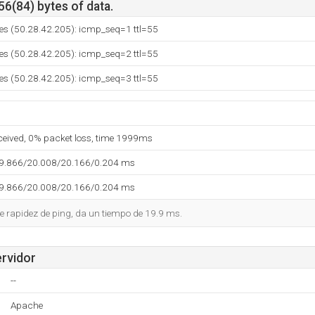
56(84) bytes of data.
.es (50.28.42.205): icmp_seq=1 ttl=55
.es (50.28.42.205): icmp_seq=2 ttl=55
.es (50.28.42.205): icmp_seq=3 ttl=55
eceived, 0% packet loss, time 1999ms
19.866/20.008/20.166/0.204 ms
19.866/20.008/20.166/0.204 ms
 rapidez de ping, da un tiempo de 19.9 ms.
ervidor
--
Apache