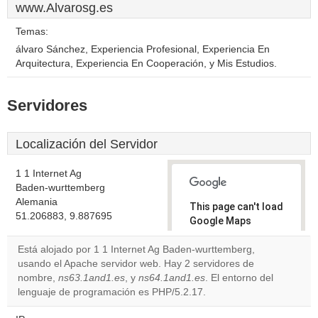
www.Alvarosg.es
Temas:
álvaro Sánchez, Experiencia Profesional, Experiencia En
Arquitectura, Experiencia En Cooperación, y Mis Estudios.
Servidores
Localización del Servidor
1 1 Internet Ag
Baden-wurttemberg
Alemania
This page can't load
51.206883, 9.887695
Google Maps
correctly.
Está alojado por 1 1 Internet Ag Baden-wurttemberg,
usando el Apache servidor web. Hay 2 servidores de
Do you
OK
nombre,
ns63.1and1.es
, y
ns64.1and1.es
own this
. El entorno del
website?
lenguaje de programación es PHP/5.2.17.