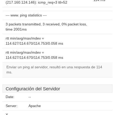
(217.160.124.146): icmp_req=3 ttl=52
--- www. ping statistics ---
3 packets transmitted, 3 received, 0% packet loss,
time 2001ms
rtt min/avg/max/mdev =
114.627/114.670/114.753/0.058 ms
rtt min/avg/max/mdev =
114.627/114.670/114.753/0.058 ms
Enviar un ping al servidor, resultó en una respuesta de 114
ms.
Configuración del Servidor
Date:
--
Server:
Apache
X-