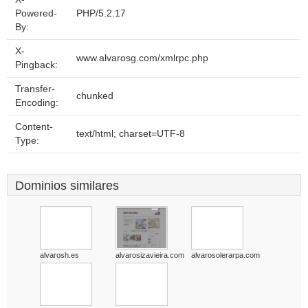
Powered-
PHP/5.2.17
By:
X-
www.alvarosg.com/xmlrpc.php
Pingback:
Transfer-
chunked
Encoding:
Content-
text/html; charset=UTF-8
Type:
Dominios similares
alvarosh.es
alvarosizavieira.com
alvarosolerarpa.com