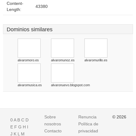
Content-
43380
Length:
Dominios similares
alvaromoro.es
alvaromunoz.es
alvaromurillo.es
alvaromusica.es
alvaronuevo.blogspot.com
Sobre
Renuncia
© 2026
0
A
B
C
D
nosotros
Política de
E
F
G
H
I
Contacto
privacidad
J
K
L
M