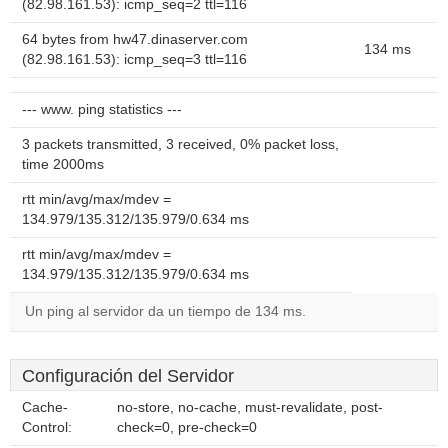
(82.98.161.53): icmp_seq=2 ttl=116
64 bytes from hw47.dinaserver.com
134 ms
(82.98.161.53): icmp_seq=3 ttl=116
--- www. ping statistics ---
3 packets transmitted, 3 received, 0% packet loss,
time 2000ms
rtt min/avg/max/mdev =
134.979/135.312/135.979/0.634 ms
rtt min/avg/max/mdev =
134.979/135.312/135.979/0.634 ms
Un ping al servidor da un tiempo de 134 ms.
Configuración del Servidor
Cache-
no-store, no-cache, must-revalidate, post-
Control:
check=0, pre-check=0