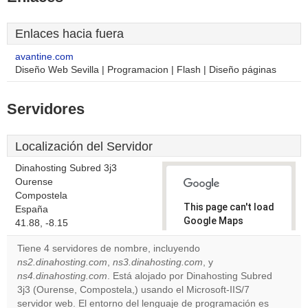
Enlaces hacia fuera
avantine.com
Diseño Web Sevilla | Programacion | Flash | Diseño páginas
Servidores
Localización del Servidor
Dinahosting Subred 3j3
Ourense
Compostela
This page can't load
España
Google Maps
41.88, -8.15
correctly.
Tiene 4 servidores de nombre, incluyendo
ns2.dinahosting.com
,
ns3.dinahosting.com
, y
Do you
OK
ns4.dinahosting.com
. Está alojado por Dinahosting Subred
own this
website?
3j3 (Ourense, Compostela,) usando el Microsoft-IIS/7
servidor web. El entorno del lenguaje de programación es