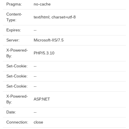
Pragma:
no-cache
Content-
text/html; charset=utf-8
Type:
Expires:
--
Server:
Microsoft-IIS/7.5
X-Powered-
PHP/5.3.10
By:
Set-Cookie:
--
Set-Cookie:
--
Set-Cookie:
--
X-Powered-
ASP.NET
By:
Date:
--
Connection:
close