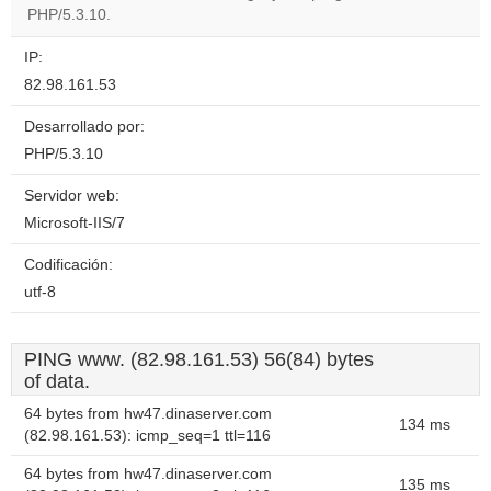
PHP/5.3.10.
IP:
82.98.161.53
Desarrollado por:
PHP/5.3.10
Servidor web:
Microsoft-IIS/7
Codificación:
utf-8
PING www. (82.98.161.53) 56(84) bytes
of data.
64 bytes from hw47.dinaserver.com
134 ms
(82.98.161.53): icmp_seq=1 ttl=116
64 bytes from hw47.dinaserver.com
135 ms