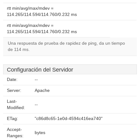
rtt min/avg/max/mdev =
114.265/114.594/114.760/0.232 ms
rtt min/avg/max/mdev =
114.265/114.594/114.760/0.232 ms
Una respuesta de prueba de rapidez de ping, da un tiempo
de 114 ms.
Configuración del Servidor
Date:
--
Server:
Apache
Last-
--
Modified:
ETag:
"c86d8c65-1e0d-4594c416ea740"
Accept-
bytes
Ranges: