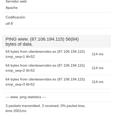
Servidor web:
Apache
Codificación:
utf-8
PING www. (87.106.194.115) 56(84)
bytes of data.
64 bytes from clienteservidor.es (87.106.194.115):
114 ms
icmp_seq=1 ttl=52
64 bytes from clienteservidor.es (87.106.194.115):
114 ms
icmp_seq=2 ttl=52
64 bytes from clienteservidor.es (87.106.194.115):
114 ms
icmp_seq=3 ttl=52
--- www. ping statistics ---
3 packets transmitted, 3 received, 0% packet loss,
time 2001ms