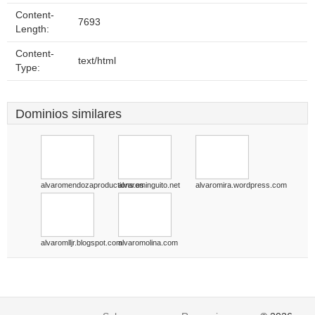
Content-
7693
Length:
Content-
text/html
Type:
Dominios similares
alvaromendozaproductions.es
alvarominguito.net
alvaromira.wordpress.com
alvaromlljr.blogspot.com
alvaromolina.com