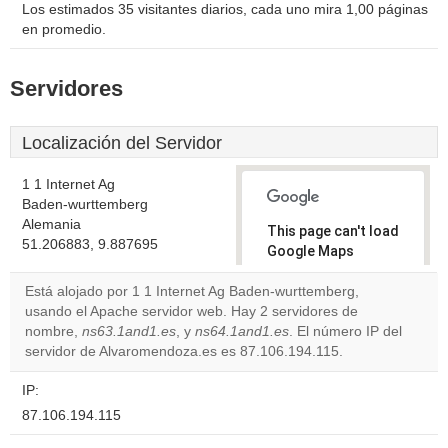
Los estimados 35 visitantes diarios, cada uno mira 1,00 páginas
en promedio.
Servidores
Localización del Servidor
1 1 Internet Ag
Baden-wurttemberg
Alemania
This page can't load
51.206883, 9.887695
Google Maps
correctly.
Está alojado por 1 1 Internet Ag Baden-wurttemberg,
usando el Apache servidor web. Hay 2 servidores de
Do you
OK
nombre,
ns63.1and1.es
, y
ns64.1and1.es
own this
. El número IP del
website?
servidor de Alvaromendoza.es es 87.106.194.115.
IP:
87.106.194.115