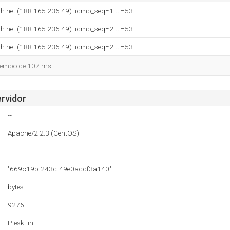
h.net (188.165.236.49): icmp_seq=1 ttl=53
h.net (188.165.236.49): icmp_seq=2 ttl=53
h.net (188.165.236.49): icmp_seq=2 ttl=53
tiempo de 107 ms.
ervidor
--
Apache/2.2.3 (CentOS)
--
"669c19b-243c-49e0acdf3a140"
bytes
9276
PleskLin