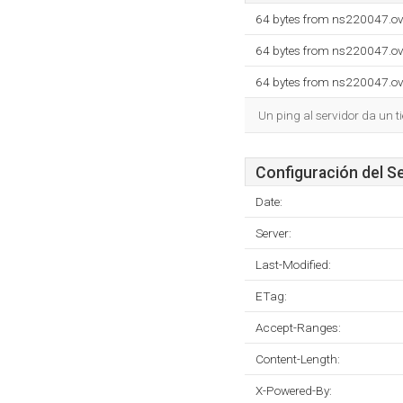
64 bytes from ns220047.ov
64 bytes from ns220047.ov
64 bytes from ns220047.ov
Un ping al servidor da un 
Configuración del S
Date:
Server:
Last-Modified:
ETag:
Accept-Ranges:
Content-Length:
X-Powered-By: