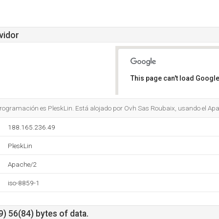
vidor
This page can't load Google
Do you own this website?
 programación es PleskLin. Está alojado por Ovh Sas Roubaix, usando el Ap
188.165.236.49
PleskLin
Apache/2
iso-8859-1
) 56(84) bytes of data.