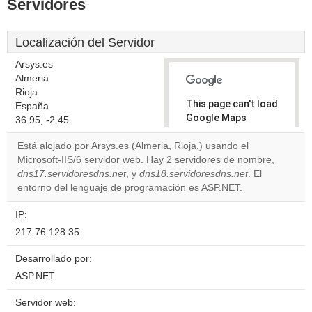
Servidores
Localización del Servidor
Arsys.es
Almeria
Rioja
This page can't load
España
Google Maps
36.95, -2.45
correctly.
Está alojado por Arsys.es (Almeria, Rioja,) usando el
Microsoft-IIS/6 servidor web. Hay 2 servidores de nombre,
Do you
OK
dns17.servidoresdns.net
, y
dns18.servidoresdns.net
own this
. El
website?
entorno del lenguaje de programación es ASP.NET.
IP:
217.76.128.35
Desarrollado por:
ASP.NET
Servidor web: