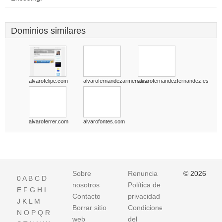
Dominios similares
alvarofelipe.com
alvarofernandezarmero.es
alvarofernandezfernandez.es
alvaroferrer.com
alvarofontes.com
Sobre
Renuncia
© 2026
0
A
B
C
D
nosotros
Política de
E
F
G
H
I
Contacto
privacidad
J
K
L
M
Borrar sitio
Condiciones
N
O
P
Q
R
web
del