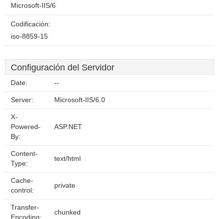
Microsoft-IIS/6
Codificación:
iso-8859-15
Configuración del Servidor
Date:
--
Server:
Microsoft-IIS/6.0
X-
Powered-
ASP.NET
By:
Content-
text/html
Type:
Cache-
private
control:
Transfer-
chunked
Encoding: