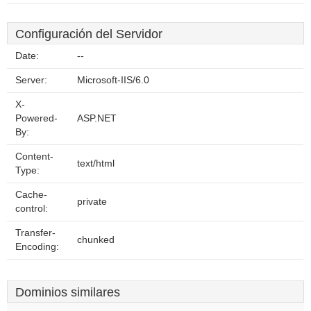
Configuración del Servidor
Date:
--
Server:
Microsoft-IIS/6.0
X-
Powered-
ASP.NET
By:
Content-
text/html
Type:
Cache-
private
control:
Transfer-
chunked
Encoding:
Dominios similares