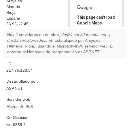
Arsys.es
Almeria
Rioja
This page can't load
España
Google Maps
36.95, -2.45
correctly.
Hay 2 servidores de nombre,
dns24.servidoresdns.net
, y
dns23.servidoresdns.net
. Está alojado por Arsys.es
Do you
OK
(Almeria, Rioja,) usando el Microsoft-IIS/6 servidor web. El
own this
website?
entorno del lenguaje de programación es ASP.NET.
IP:
217.76.128.34
Desarrollado por:
ASP.NET
Servidor web:
Microsoft-IIS/6
Codificación:
iso-8859-1