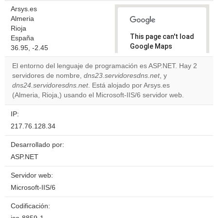
Arsys.es
Almeria
Rioja
This page can't load
España
Google Maps
36.95, -2.45
correctly.
El entorno del lenguaje de programación es ASP.NET. Hay 2
servidores de nombre,
dns23.servidoresdns.net
, y
Do you
OK
dns24.servidoresdns.net
. Está alojado por Arsys.es
own this
website?
(Almeria, Rioja,) usando el Microsoft-IIS/6 servidor web.
IP:
217.76.128.34
Desarrollado por:
ASP.NET
Servidor web:
Microsoft-IIS/6
Codificación: