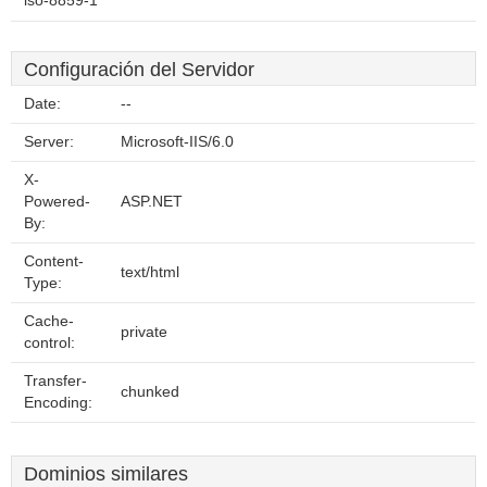
iso-8859-1
Configuración del Servidor
Date:
--
Server:
Microsoft-IIS/6.0
X-
Powered-
ASP.NET
By:
Content-
text/html
Type:
Cache-
private
control:
Transfer-
chunked
Encoding:
Dominios similares