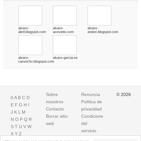
alvaro-
alvaro-
alvaro-
abril.blogspot.com
acevedo.com
andon.blogspot.com
alvaro-
alvaro-garcia.es
caruncho.blogspot.com
Sobre
Renuncia
© 2026
0
A
B
C
D
nosotros
Política de
E
F
G
H
I
Contacto
privacidad
J
K
L
M
Borrar sitio
Condiciones
N
O
P
Q
R
web
del
S
T
U
V
W
servicio
X
Y
Z