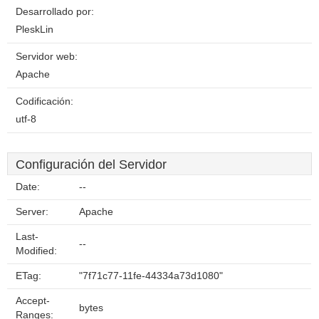
Desarrollado por:
PleskLin
Servidor web:
Apache
Codificación:
utf-8
Configuración del Servidor
Date:
--
Server:
Apache
Last-
--
Modified:
ETag:
"7f71c77-11fe-44334a73d1080"
Accept-
bytes
Ranges: