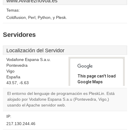
www.Alvareznovoa.es
Temas:
Coldfusion, Perl, Python, y Plesk.
Servidores
Localización del Servidor
Vodafone Espana S.a.u.
Pontevedra
Vigo
This page can't load
España
Google Maps
43.57, -6.63
correctly.
El entorno del lenguaje de programación es PleskLin. Está
alojado por Vodafone Espana S.a.u (Pontevedra, Vigo,)
Do you
OK
usando el Apache servidor web.
own this
website?
IP:
217.130.244.46