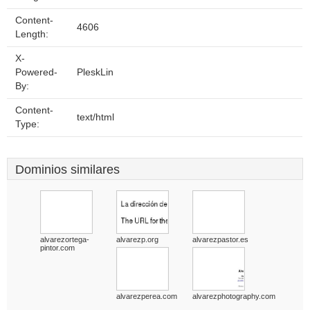
Content-
4606
Length:
X-
Powered-
PleskLin
By:
Content-
text/html
Type:
Dominios similares
alvarezortega-
alvarezp.org
alvarezpastor.es
pintor.com
alvarezperea.com
alvarezphotography.com