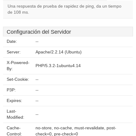
Una respuesta de prueba de rapidez de ping, da un tiempo
de 108 ms.
Configuración del Servidor
Date:
--
Server:
Apache/2.2.14 (Ubuntu)
X-Powered-
PHP/5.3.2-1ubuntu4.14
By:
Set-Cookie:
--
P3P:
--
Expires:
--
Last-
--
Modified:
Cache-
no-store, no-cache, must-revalidate, post-
Control:
check=0, pre-check=0