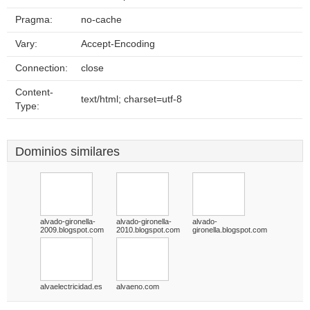
Pragma:
no-cache
Vary:
Accept-Encoding
Connection:
close
Content-
text/html; charset=utf-8
Type:
Dominios similares
alvado-gironella-
alvado-gironella-
alvado-
2009.blogspot.com
2010.blogspot.com
gironella.blogspot.com
alvaelectricidad.es
alvaeno.com