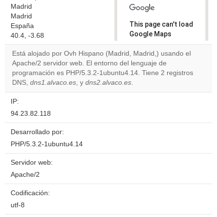
Madrid
Madrid
This page can't load
España
Google Maps
40.4, -3.68
correctly.
Está alojado por Ovh Hispano (Madrid, Madrid,) usando el
Apache/2 servidor web. El entorno del lenguaje de
Do you
OK
programación es PHP/5.3.2-1ubuntu4.14. Tiene 2 registros
own this
website?
DNS,
dns1.alvaco.es
, y
dns2.alvaco.es
.
IP:
94.23.82.118
Desarrollado por:
PHP/5.3.2-1ubuntu4.14
Servidor web:
Apache/2
Codificación:
utf-8