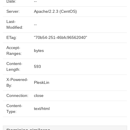
Date:
--
Server:
Apache/2.2.3 (CentOS)
Last-
--
Modified:
ETag:
"70b54-251-46bfc96562040"
Accept-
bytes
Ranges:
Content-
593
Length:
X-Powered-
PleskLin
By:
Connection:
close
Content-
text/html
Type: