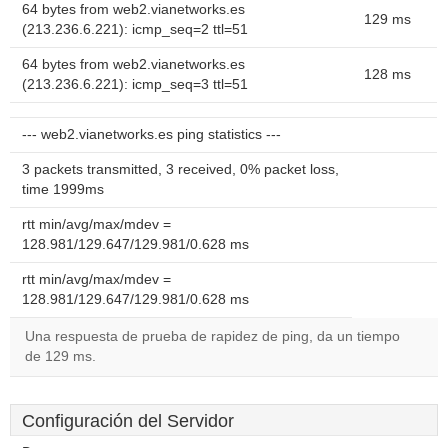
64 bytes from web2.vianetworks.es
129 ms
(213.236.6.221): icmp_seq=2 ttl=51
64 bytes from web2.vianetworks.es
128 ms
(213.236.6.221): icmp_seq=3 ttl=51
--- web2.vianetworks.es ping statistics ---
3 packets transmitted, 3 received, 0% packet loss,
time 1999ms
rtt min/avg/max/mdev =
128.981/129.647/129.981/0.628 ms
rtt min/avg/max/mdev =
128.981/129.647/129.981/0.628 ms
Una respuesta de prueba de rapidez de ping, da un tiempo
de 129 ms.
Configuración del Servidor