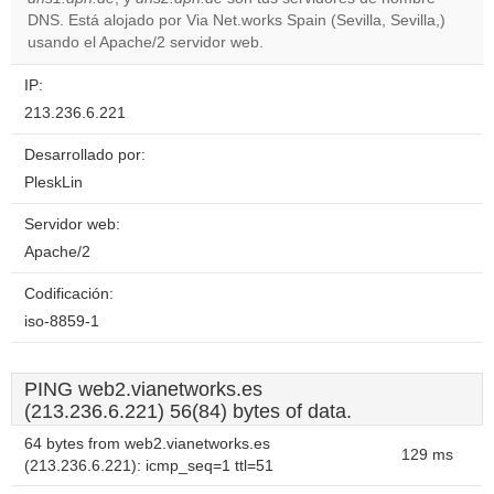
Do you
OK
DNS. Está alojado por Via Net.works Spain (Sevilla, Sevilla,)
own this
website?
usando el Apache/2 servidor web.
IP:
213.236.6.221
Desarrollado por:
PleskLin
Servidor web:
Apache/2
Codificación:
iso-8859-1
PING web2.vianetworks.es
(213.236.6.221) 56(84) bytes of data.
64 bytes from web2.vianetworks.es
129 ms
(213.236.6.221): icmp_seq=1 ttl=51