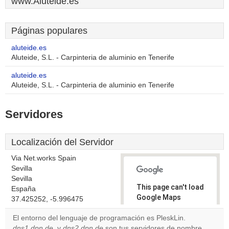
www.Aluteide.es
Páginas populares
aluteide.es
Aluteide, S.L. - Carpinteria de aluminio en Tenerife
aluteide.es
Aluteide, S.L. - Carpinteria de aluminio en Tenerife
Servidores
Localización del Servidor
Via Net.works Spain
Sevilla
Sevilla
This page can't load
España
Google Maps
37.425252, -5.996475
correctly.
El entorno del lenguaje de programación es PleskLin.
dns1.dpn.de
, y
dns2.dpn.de
son tus servidores de nombre