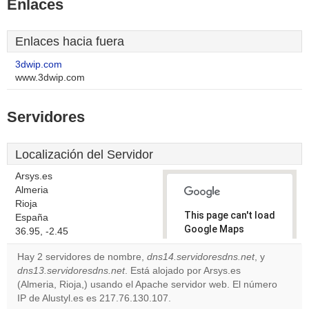
Enlaces
Enlaces hacia fuera
3dwip.com
www.3dwip.com
Servidores
Localización del Servidor
Arsys.es
Almeria
Rioja
This page can't load
España
Google Maps
36.95, -2.45
correctly.
Hay 2 servidores de nombre,
dns14.servidoresdns.net
, y
dns13.servidoresdns.net
. Está alojado por Arsys.es
Do you
OK
(Almeria, Rioja,) usando el Apache servidor web. El número
own this
website?
IP de Alustyl.es es 217.76.130.107.