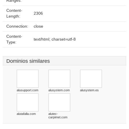
Ranges:
Content-
2306
Length:
Connection:
close
Content-
text/html; charset=utf-8
Type:
Dominios similares
alusupport.com
alusystem.com
alusystem.es
alutafalla.com
alutec-
carpimet.com