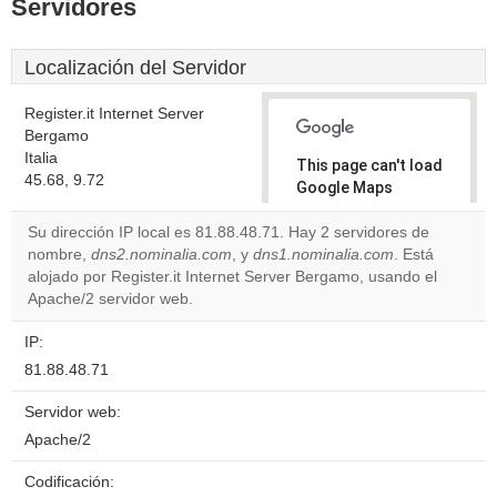
Servidores
Localización del Servidor
Register.it Internet Server
Bergamo
Italia
This page can't load
45.68, 9.72
Google Maps
correctly.
Su dirección IP local es 81.88.48.71. Hay 2 servidores de
nombre,
dns2.nominalia.com
, y
dns1.nominalia.com
. Está
Do you
OK
alojado por Register.it Internet Server Bergamo, usando el
own this
website?
Apache/2 servidor web.
IP:
81.88.48.71
Servidor web:
Apache/2
Codificación: