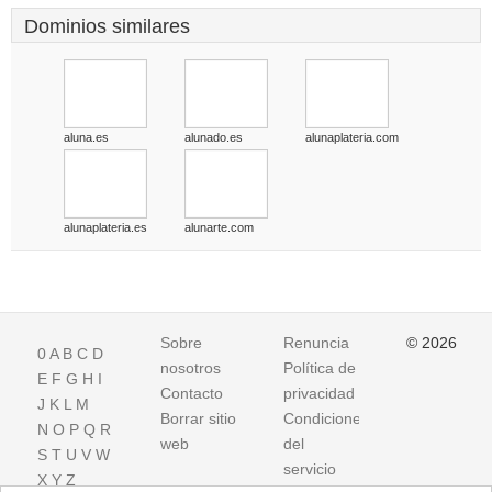
Dominios similares
aluna.es
alunado.es
alunaplateria.com
alunaplateria.es
alunarte.com
Sobre
Renuncia
© 2026
0
A
B
C
D
nosotros
Política de
E
F
G
H
I
Contacto
privacidad
J
K
L
M
Borrar sitio
Condiciones
N
O
P
Q
R
web
del
S
T
U
V
W
servicio
X
Y
Z