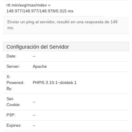
rtt min/avg/max/mdev =
148.977/148.977/148.978/0.315 ms
Enviar un ping al servidor, resultó en una respuesta de 148
ms.
Configuración del Servidor
Date:
--
Server:
Apache
X-
Powered-
PHP/5.3.10-1~dotdeb.1
By:
Set-
--
Cookie:
P3P:
--
Expires:
--