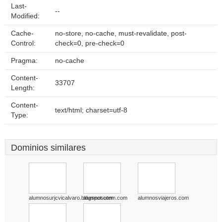
Last-
--
Modified:
Cache-
no-store, no-cache, must-revalidate, post-
Control:
check=0, pre-check=0
Pragma:
no-cache
Content-
33707
Length:
Content-
text/html; charset=utf-8
Type:
Dominios similares
alumnosurjcvicalvaro.blogspot.com
alumnosutem.com
alumnosviajeros.com