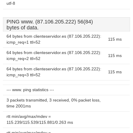
utf-8
PING www. (87.106.205.222) 56(84)
bytes of data.
64 bytes from clienteservidor.es (87.106.205.222):
115 ms
icmp_req=1 ttl=52
64 bytes from clienteservidor.es (87.106.205.222):
115 ms
icmp_req=2 ttl=52
64 bytes from clienteservidor.es (87.106.205.222):
115 ms
icmp_req=3 ttl=52
--- www. ping statistics ---
3 packets transmitted, 3 received, 0% packet loss,
time 2001ms
rtt min/avg/max/mdev =
115.239/115.539/115.881/0.263 ms
rtt min/avg/max/mdev =