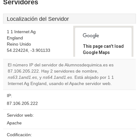
Servidores
Localización del Servidor
1 1 Internet Ag
England
Reino Unido
This page can't load
54.224224, -3.901133
Google Maps
correctly.
El número IP del servidor de Alumnosdequimica.es es
87.106.205.222. Hay 2 servidores de nombre,
Do you
OK
ns63.1and1.es
, y
ns64.1and1.es
. Está alojado por 1 1
own this
website?
Internet Ag England, usando el Apache servidor web.
IP:
87.106.205.222
Servidor web:
Apache
Codificación: