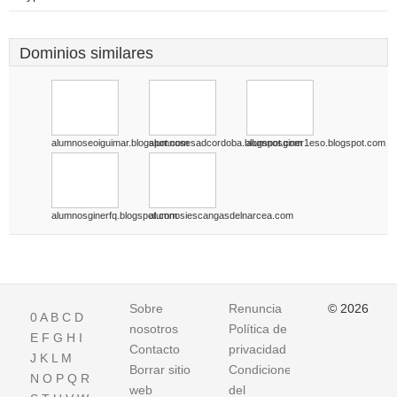
Dominios similares
alumnoseoiguimar.blogspot.com
alumnosesadcordoba.blogspot.com
alumnosginer1eso.blogspot.com
alumnosginerfq.blogspot.com
alumnosiescangasdelnarcea.com
Sobre
Renuncia
© 2026
0
A
B
C
D
nosotros
Política de
E
F
G
H
I
Contacto
privacidad
J
K
L
M
Borrar sitio
Condiciones
N
O
P
Q
R
web
del