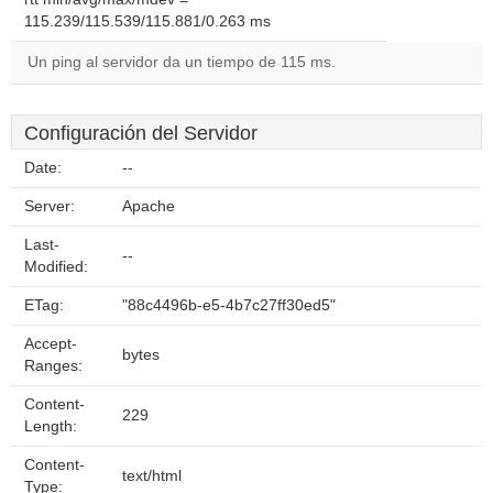
115.239/115.539/115.881/0.263 ms
Un ping al servidor da un tiempo de 115 ms.
Configuración del Servidor
Date:
--
Server:
Apache
Last-
--
Modified:
ETag:
"88c4496b-e5-4b7c27ff30ed5"
Accept-
bytes
Ranges:
Content-
229
Length:
Content-
text/html
Type: